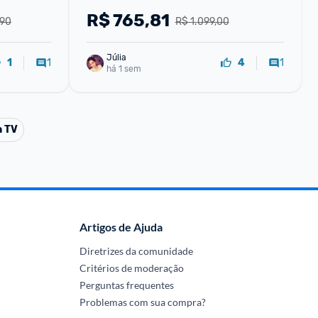
R$
765,81
,90
R$ 1.099,00
Júlia
1
1
1
4
há 1 sem
a TV
Artigos de Ajuda
Diretrizes da comunidade
Critérios de moderação
Perguntas frequentes
Problemas com sua compra?