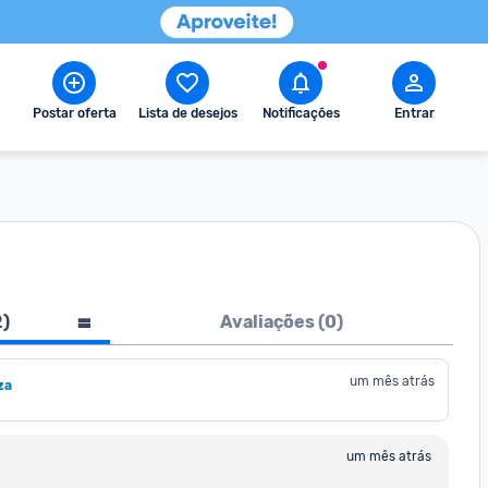
Postar oferta
Lista de desejos
Notificações
Entrar
2
)
Avaliações (
0
)
um mês atrás
za
um mês atrás