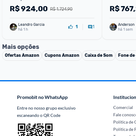
R$
924,00
R$
767
R$ 1.724,90
Leandro Garcia
Anderson
1
1
há 1 h
há 1 sem
Mais opções
Ofertas
Amazon
Cupons
Amazon
Caixa de Som
Fone de
Promobit no WhatsApp
Institucion
Comercial
Entre no nosso grupo exclusivo 
Fale conosc
escaneando o QR Code
Política de
Política de 