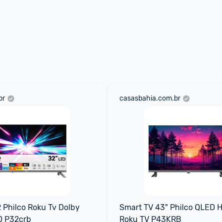
br
casasbahia.com.br
 Philco Roku Tv Dolby 
Smart TV 43" Philco QLED H
0 P32crb
Roku TV P43KRB