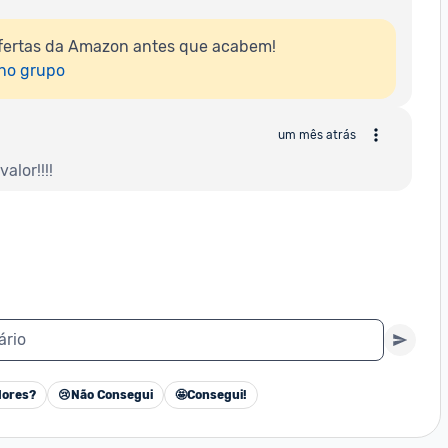
fertas da Amazon antes que acabem!

 no grupo
um mês atrás
alor!!!!
ário
ores?
😢
Não Consegui
🤩
Consegui!
Cancelar