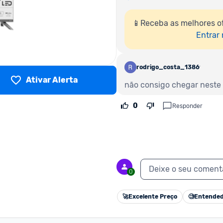
📱Receba as melhores o
Entrar
rodrigo_costa_1386112
Ativar Alerta
não consigo chegar neste v
0
Responder
Deixe o seu coment
0
🚀
Excelente Preço
🧐
Entended