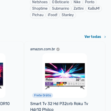
Netshoes
O Boticario
Nike
Ponto
Shoptime
Submarino
Zattini
KaBuM!
Pichau
iFood!
Stanley
Ver todas
amazon.com.br
Frete Grátis
DR10 
Smart Tv 32 Hd P32crb Roku Tv 
Hdr10 Philco