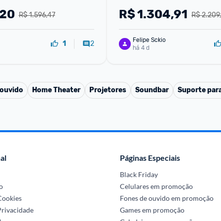
,20
R$
1.304,91
R$ 1.596,47
R$ 2.209
Felipe Sckio
2
1
há 4 d
 ouvido
Home Theater
Projetores
Soundbar
Suporte par
al
Páginas Especiais
Black Friday
o
Celulares em promoção
 Cookies
Fones de ouvido em promoção
Privacidade
Games em promoção