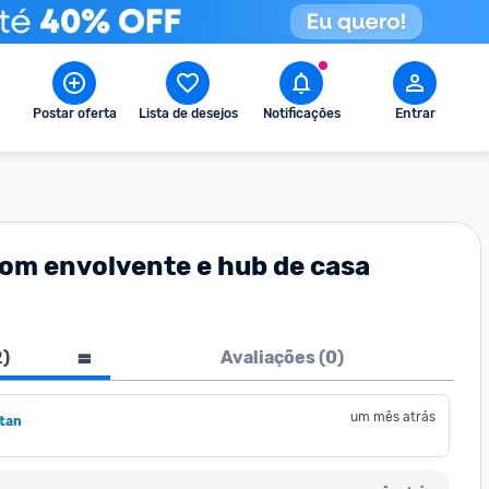
Postar oferta
Lista de desejos
Notificações
Entrar
om envolvente e hub de casa
2
)
Avaliações (
0
)
um mês atrás
tan