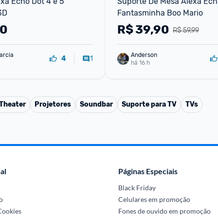
xa Echo Dot 4 e 5 
Suporte De Mesa Alexa Echo
3D
Fantasminha Boo Mario
90
R$
39,90
R$ 59,99
arcia
Anderson
1
4
há 16 h
Theater
Projetores
Soundbar
Suporte para TV
TVs
al
Páginas Especiais
Black Friday
o
Celulares em promoção
 Cookies
Fones de ouvido em promoção