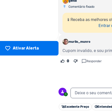
genio
Comentário fixado
📱Receba as melhores o
Entrar
murilo_munro
Ativar Alerta
Cupom invalido, e sou pri
0
Responder
Deixe o seu coment
0
🚀
Excelente Preço
🧐
Entended