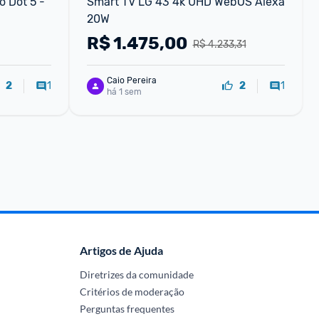
 Dot 5 - 
Smart TV LG 43 4k UHD WebOS Alexa 
20W
R$
1.475,00
R$ 4.233,31
Caio Pereira
1
1
2
2
há 1 sem
Artigos de Ajuda
Diretrizes da comunidade
Critérios de moderação
Perguntas frequentes