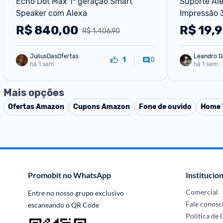
Echo Dot Max 1ª geração Smart 
Suporte Ale
Speaker com Alexa
Impressão 
R$
840,00
R$
19,
R$ 1.406,90
JuliusDasOfertas
Leandro G
0
1
há 1 sem
há 1 sem
Mais opções
Ofertas
Amazon
Cupons
Amazon
Fone de ouvido
Home 
Promobit no WhatsApp
Institucion
Comercial
Entre no nosso grupo exclusivo 
Fale conosc
escaneando o QR Code
Política de