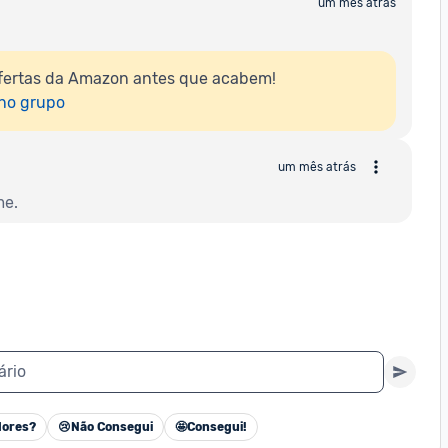
um mês atrás
fertas da Amazon antes que acabem!

 no grupo
um mês atrás
me.
ário
ores?
😢
Não Consegui
🤩
Consegui!
Cancelar