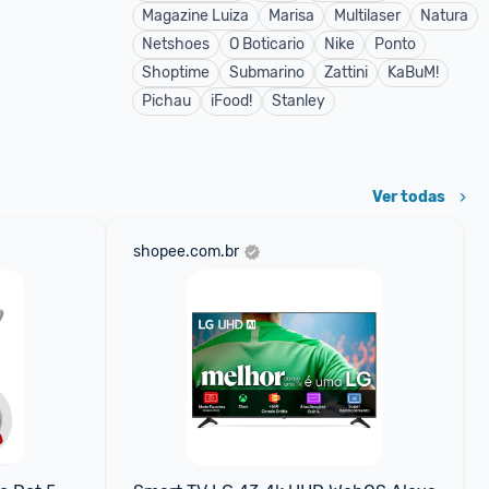
Magazine Luiza
Marisa
Multilaser
Natura
Netshoes
O Boticario
Nike
Ponto
Shoptime
Submarino
Zattini
KaBuM!
Pichau
iFood!
Stanley
Ver todas
shopee.com.br