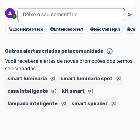
Deixe o seu comentário
0
🚀
Excelente Preço
🧐
Entendedores?
😢
Não Consegui
🤩
Cons
Cancelar
Outros alertas criados pela comunidade
Você receberá alertas de novas promoções dos termos 
selecionados
smart luminaria
smart luminaria spot
casa inteligente
kit smart
lampada inteligente
smart speaker