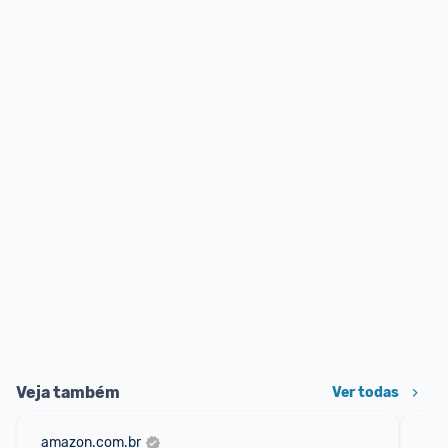
Veja também
Ver todas
amazon.com.br
sho