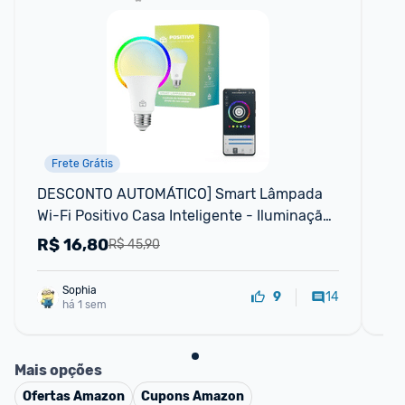
Frete Grátis
DESCONTO AUTOMÁTICO] Smart Lâmpada 
Fe
Wi-Fi Positivo Casa Inteligente - Iluminação 
Imp
Branca (Quente e Fria) e RGB (Até 16 Mil
Ch
R$
16,80
R
R$ 45,90
Sophia
14
9
há 1 sem
Mais opções
Ofertas
Amazon
Cupons
Amazon