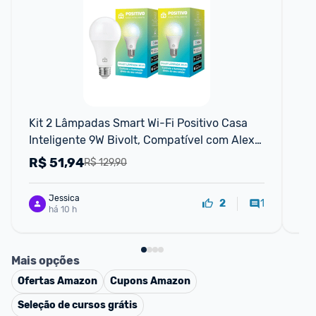
F
Kit 2 Lâmpadas Smart Wi-Fi Positivo Casa 
Sm
Inteligente 9W Bivolt, Compatível com Alexa 
Int
e Google Assistente, Controle por App e Voz, 
R$
51,94
R
R$ 129,90
RGB
Jessica
1
2
há 10 h
Mais opções
Ofertas
Amazon
Cupons
Amazon
Seleção de cursos grátis