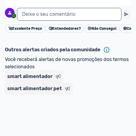
Deixe o seu comentário
0
🚀
Excelente Preço
🧐
Entendedores?
😢
Não Consegui
🤩
Cons
Cancelar
Outros alertas criados pela comunidade
Você receberá alertas de novas promoções dos termos 
selecionados
smart alimentador
smart alimentador pet