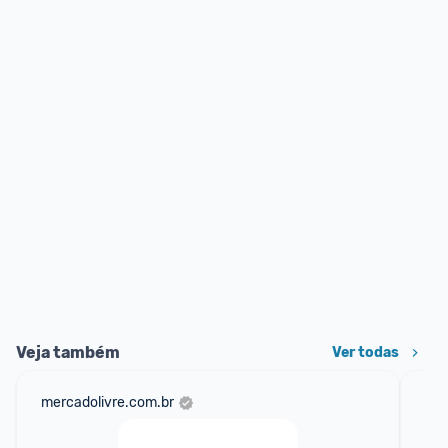
Veja também
Ver todas
mercadolivre.com.br
am