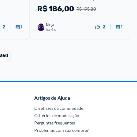
R$
186,00
R$ 195,80
Ninja 
1
1
2
2
há 4 d
 360
Artigos de Ajuda
Diretrizes da comunidade
Critérios de moderação
Perguntas frequentes
Problemas com sua compra?