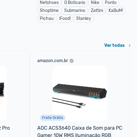
Netshoes
O Boticario
Nike
Ponto
Shoptime
Submarino
Zattini
KaBuM!
Pichau
iFood!
Stanley
Ver todas
amazon.com.br
Frete Grátis
Pro 
AOC ACS3640 Caixa de Som para PC 
Gamer 10W RMS Iluminação RGB