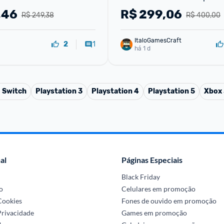
,46
R$
299,06
R$ 249,38
R$ 400,00
ItaloGamesCraft
1
2
há 1 d
 Switch
Playstation 3
Playstation 4
Playstation 5
Xbox
al
Páginas Especiais
Black Friday
o
Celulares em promoção
 Cookies
Fones de ouvido em promoção
Privacidade
Games em promoção