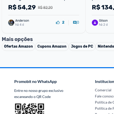
Jogo
R$
54,29
R$
134
R$ 82,20
Anderson
Gilson
0
2
há 4 d
há 2 d
Mais opções
Ofertas
Amazon
Cupons
Amazon
Jogos de PC
Nintendo
Promobit no WhatsApp
Institucion
Comercial
Entre no nosso grupo exclusivo 
Fale conosc
escaneando o QR Code
Política de
Política de 