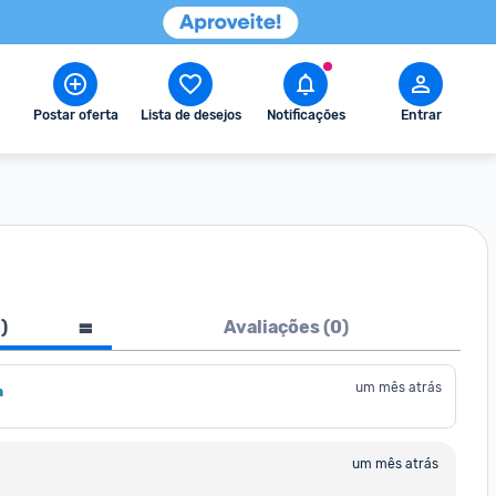
Postar oferta
Lista de desejos
Notificações
Entrar
1
)
Avaliações (
0
)
um mês atrás
a
um mês atrás