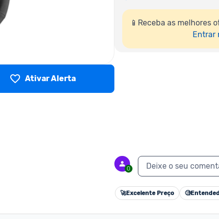
📱Receba as melhores o
Entrar
Ativar Alerta
Deixe o seu coment
0
🚀
Excelente Preço
🧐
Entended