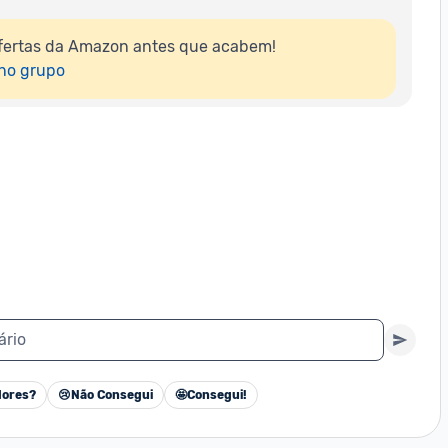
fertas da Amazon antes que acabem!

 no grupo
ário
ores?
😢
Não Consegui
🤩
Consegui!
Cancelar