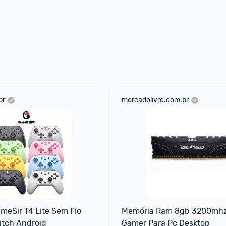
br
mercadolivre.com.br
meSir T4 Lite Sem Fio 
Memória Ram 8gb 3200mhz 
itch Android
Gamer Para Pc Desktop