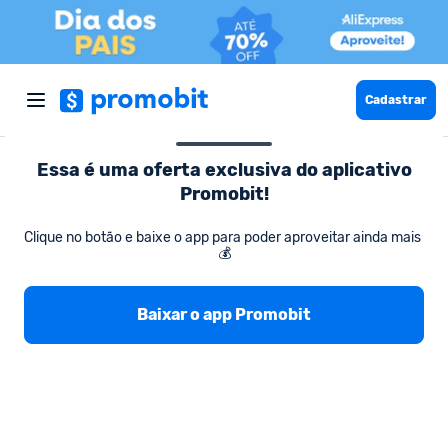
Cadastrar
Essa é uma oferta exclusiva do aplicativo
Promobit!
Moda e Calçados Femininos
Shorts Modelador: Seu Aliado na 
Clique no botão e baixe o app para poder aproveitar ainda mais 
💰
Shorts Modelador: Seu Aliado na Redução
de Barriga - Cinta Feminina818
Baixar o app Promobit