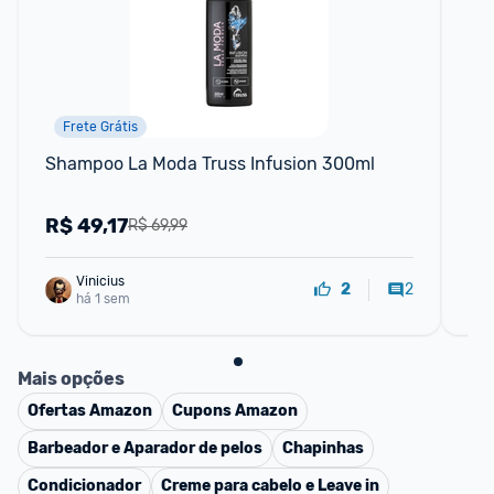
Frete Grátis
📱
Shampoo La Moda Truss Infusion 300ml
Sa
R$
49,17
R
R$ 69,99
Vinicius
2
2
há 1 sem
Mais opções
Ofertas
Amazon
Cupons
Amazon
Barbeador e Aparador de pelos
Chapinhas
Condicionador
Creme para cabelo e Leave in