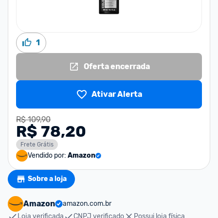
1
Oferta encerrada
Ativar Alerta
R$ 109,90
R$ 78,20
Frete Grátis
Vendido por:
Amazon
Sobre a loja
Amazon
amazon.com.br
Loja verificada
CNPJ verificado
Possui loja física