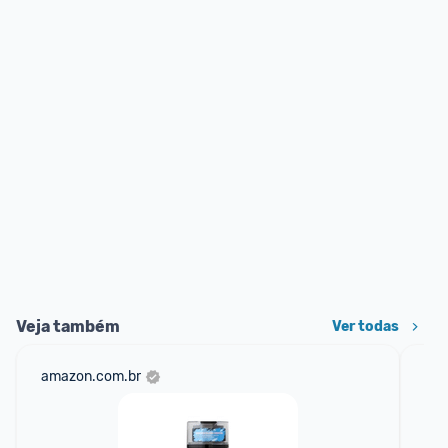
Veja também
Ver todas
amazon.com.br
sho