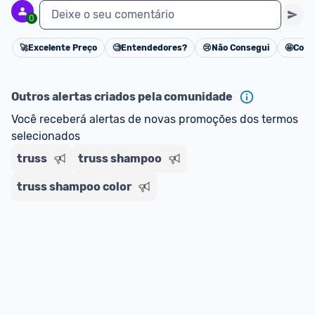
Deixe o seu comentário
0
🚀
Excelente Preço
🧐
Entendedores?
😢
Não Consegui
🤩
Cons
Cancelar
Outros alertas criados pela comunidade
Você receberá alertas de novas promoções dos termos 
selecionados
truss
truss shampoo
truss shampoo color