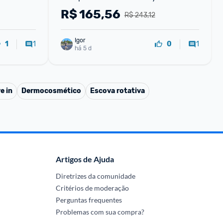
 Limpeza
350ml Nautical Glass Decorative 
R$
165,56
R$ 243,12
Home Bar Spirits Un
Igor
1
1
1
0
há 5 d
e in
Dermocosmético
Escova rotativa
Artigos de Ajuda
Diretrizes da comunidade
Critérios de moderação
Perguntas frequentes
Problemas com sua compra?