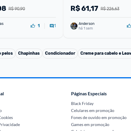
Saudável + Conj Escova De
08
R$
61,17
R$ 90,90
R$ 226,63
as
Anderson
1
1
há 1 sem
 pelos
Chapinhas
Condicionador
Creme para cabelo e Leav
al
Páginas Especiais
Black Friday
o
Celulares em promoção
 Cookies
Fones de ouvido em promoção
Privacidade
Games em promoção