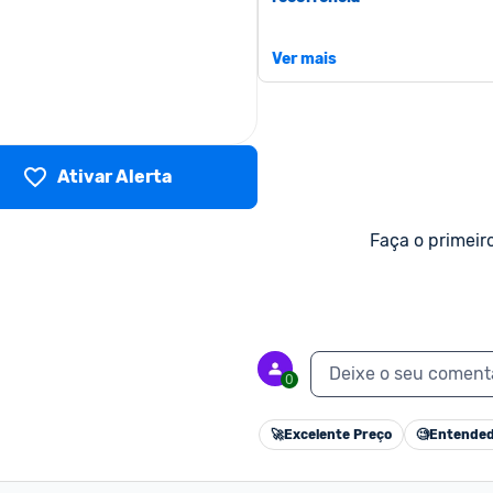
Ver mais
Frete grátis Amazon Prime: 
SIM
Ativar Alerta
Faça o primeir
Deixe o seu coment
0
🚀
Excelente Preço
🧐
Entended