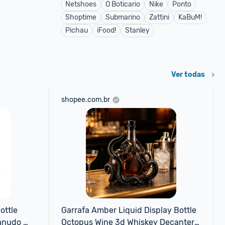
Netshoes
O Boticario
Nike
Ponto
Shoptime
Submarino
Zattini
KaBuM!
Pichau
iFood!
Stanley
Ver todas
shopee.com.br
ttle 
Garrafa Amber Liquid Display Bottle 
anudo 
Octopus Wine 3d Whiskey Decanter 