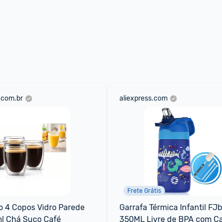
.com.br
aliexpress.com
Frete Grátis
o 4 Copos Vidro Parede 
Garrafa Térmica Infantil FJbo
l Chá Suco Café
350ML Livre de BPA com C