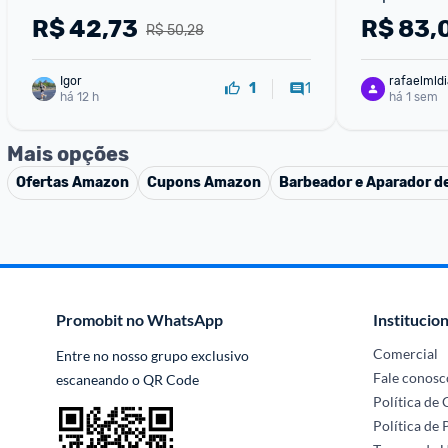
R$
42,73
R$
83,
R$ 50,28
Igor
rafaelmldi
1
1
há 12 h
há 1 sem
Mais opções
Ofertas
Amazon
Cupons
Amazon
Barbeador e Aparador de
Promobit no WhatsApp
Institucion
Comercial
Entre no nosso grupo exclusivo 
Fale conosc
escaneando o QR Code
Política de
Política de 