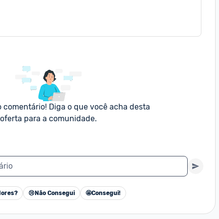
o comentário! Diga o que você acha desta 
oferta para a comunidade.
ário
ores?
😢
Não Consegui
🤩
Consegui!
Cancelar