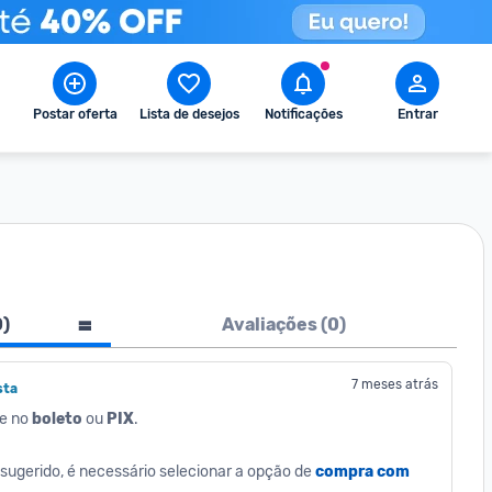
Postar oferta
Lista de desejos
Notificações
Entrar
0
)
Avaliações (
0
)
7 meses atrás
sta
e no 
boleto
 ou 
PIX
.
sugerido, é necessário selecionar a opção de 
compra com 