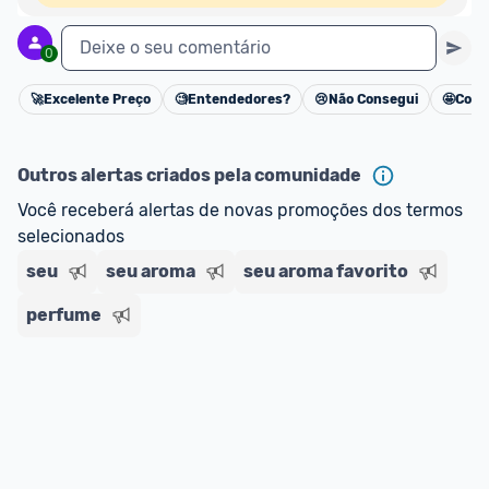
Deixe o seu comentário
0
🚀
Excelente Preço
🧐
Entendedores?
😢
Não Consegui
🤩
Cons
Cancelar
Outros alertas criados pela comunidade
Você receberá alertas de novas promoções dos termos 
selecionados
seu
seu aroma
seu aroma favorito
perfume