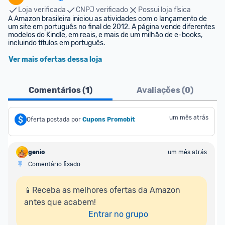
Loja verificada
CNPJ verificado
Possui loja física
A Amazon brasileira iniciou as atividades com o lançamento de 
um site em português no final de 2012. A página vende diferentes 
modelos do Kindle, em reais, e mais de um milhão de e-books, 
incluindo títulos em português.
Ver mais ofertas dessa loja
Comentários (
1
)
Avaliações (
0
)
um mês atrás
Oferta postada por
Cupons Promobit
genio
um mês atrás
Comentário fixado
📱Receba as melhores ofertas da Amazon 
antes que acabem!

Entrar no grupo