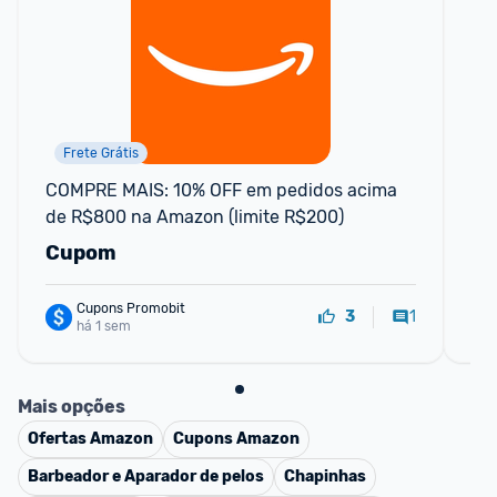
Frete Grátis
COMPRE MAIS: 10% OFF em pedidos acima 
Cu
de R$800 na Amazon (limite R$200)
Me
Cupom
C
Cupons Promobit
1
3
há 1 sem
Mais opções
Ofertas
Amazon
Cupons
Amazon
Barbeador e Aparador de pelos
Chapinhas