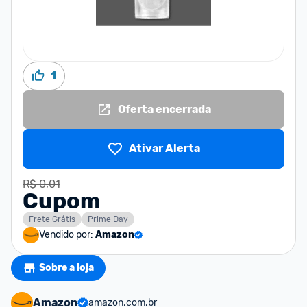
1
Oferta encerrada
Ativar Alerta
R$ 0,01
Cupom
Frete Grátis
Prime Day
Vendido por:
Amazon
Sobre a loja
Amazon
amazon.com.br