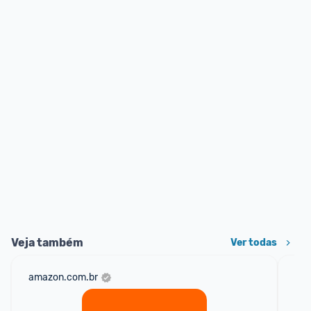
Veja também
Ver todas
amazon.com.br
sho