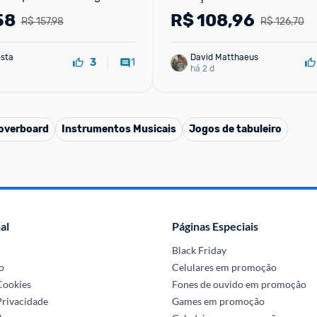
o 6500k
cada
58
R$
108,96
R$ 157,98
R$ 126,70
sta
David Matthaeus 
1
3
há 2 d
overboard
Instrumentos Musicais
Jogos de tabuleiro
al
Páginas Especiais
Black Friday
o
Celulares em promoção
 Cookies
Fones de ouvido em promoção
Privacidade
Games em promoção