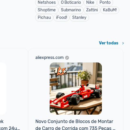
Netshoes
O Boticario
Nike
Ponto
Shoptime
Submarino
Zattini
KaBuM!
Pichau
iFood!
Stanley
Ver todas
aliexpress.com
k 
Novo Conjunto de Blocos de Montar 
com 24un 
de Carro de Corrida com 735 Peças 