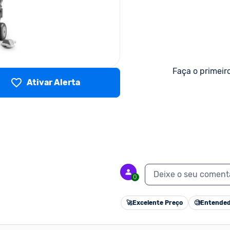
Faça o primeir
Ativar Alerta
Deixe o seu coment
0
🚀
Excelente Preço
🧐
Entended