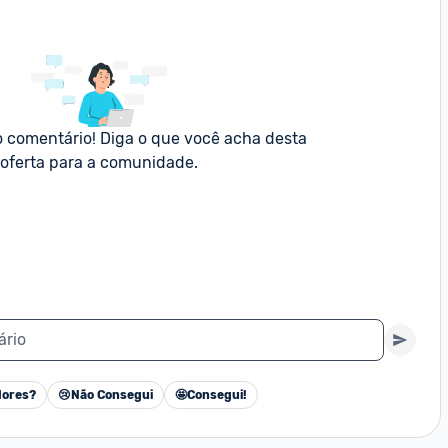
o comentário! Diga o que você acha desta 
oferta para a comunidade.
ário
ores?
😢
Não Consegui
🤩
Consegui!
Cancelar