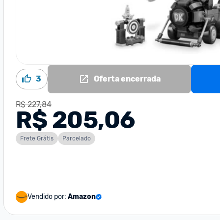
3
Oferta encerrada
R$ 227,84
R$ 205,06
Frete Grátis
Parcelado
Vendido por:
Amazon