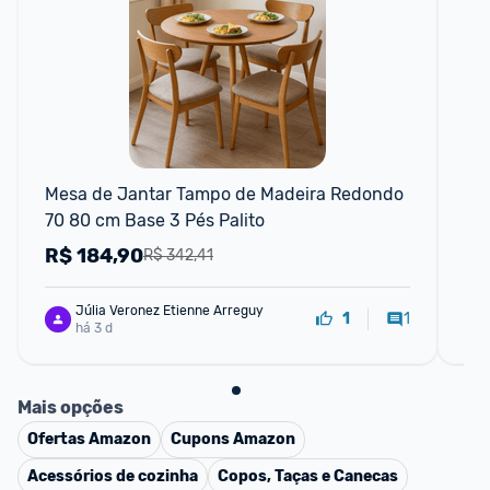
Mesa de Jantar Tampo de Madeira Redondo 
NO
70 80 cm Base 3 Pés Palito
em
Ca
R$
184,90
R
R$ 342,41
Júlia Veronez Etienne Arreguy
1
1
há 3 d
Mais opções
Ofertas
Amazon
Cupons
Amazon
Acessórios de cozinha
Copos, Taças e Canecas