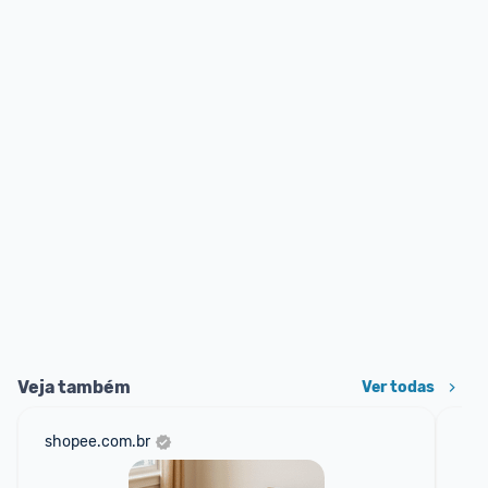
Veja também
Ver todas
shopee.com.br
ali