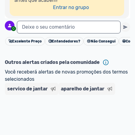
antes que acabem!

Entrar no grupo
Deixe o seu comentário
0
🚀
Excelente Preço
🧐
Entendedores?
😢
Não Consegui
🤩
Cons
Cancelar
Outros alertas criados pela comunidade
Você receberá alertas de novas promoções dos termos 
selecionados
servico de jantar
aparelho de jantar