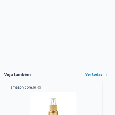
Veja também
Ver todas
amazon.com.br
net