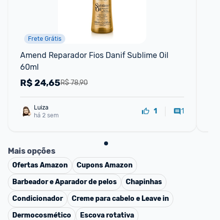
Frete Grátis
Amend Reparador Fios Danif Sublime Oil 
Pe
60ml
Ma
R$
24,65
R
R$ 78,90
Luiza
1
1
há 2 sem
Mais opções
Ofertas
Amazon
Cupons
Amazon
Barbeador e Aparador de pelos
Chapinhas
Condicionador
Creme para cabelo e Leave in
Dermocosmético
Escova rotativa