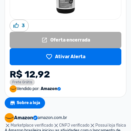
3
Oferta encerrada
Ativar Alerta
R$ 12,92
Frete Grátis
Vendido por:
Amazon
Sobre a loja
Amazon
amazon.com.br
Marketplace verificado
CNPJ verificado
Possui loja física
A Amazon brasileira iniciou as atividades com o lançamento de 