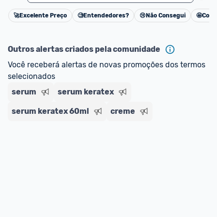
🚀
Excelente Preço
🧐
Entendedores?
😢
Não Consegui
🤩
Cons
Cancelar
Outros alertas criados pela comunidade
Você receberá alertas de novas promoções dos termos 
selecionados
serum
serum keratex
serum keratex 60ml
creme