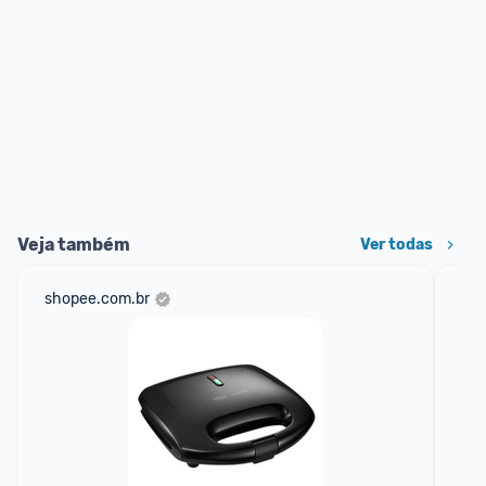
Veja também
Ver todas
shopee.com.br
am