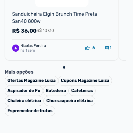
F
Sanduicheira Elgin Brunch Time Preta 
Sa
San40 800w
San
R$
36,00
R
R$ 107,10
Nicolas Pereira
1
6
há 1 sem
Mais opções
Ofertas
Magazine Luiza
Cupons
Magazine Luiza
Aspirador de Pó
Batedeira
Cafeteiras
Chaleira elétrica
Churrasqueira elétrica
Espremedor de frutas