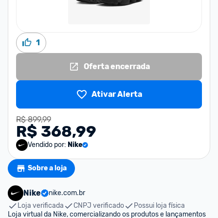
1
Oferta encerrada
Ativar Alerta
R$ 899,99
R$ 368,99
Vendido por:
Nike
Sobre a loja
Nike
nike.com.br
Loja verificada
CNPJ verificado
Possui loja física
Loja virtual da Nike, comercializando os produtos e lançamentos 