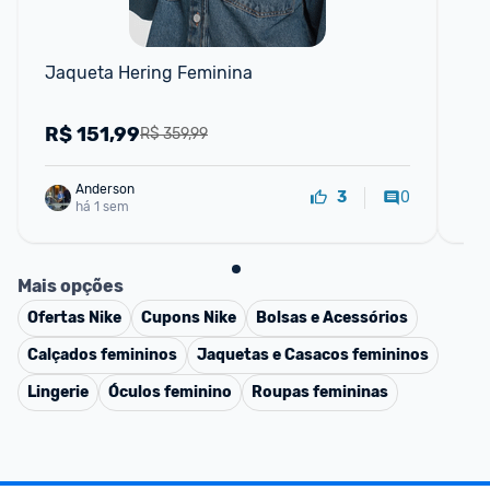
Jaqueta Hering Feminina
Ca
R$
151,99
R
R$ 359,99
Anderson
0
3
há 1 sem
Mais opções
Ofertas
Nike
Cupons
Nike
Bolsas e Acessórios
Calçados femininos
Jaquetas e Casacos femininos
Lingerie
Óculos feminino
Roupas femininas