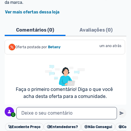
da marca.
Ver mais ofertas dessa loja
Comentários (
0
)
Avaliações (
0
)
um ano atrás
Oferta postada por
Betany
Faça o primeiro comentário! Diga o que você 
acha desta oferta para a comunidade.
Deixe o seu comentário
0
🚀
Excelente Preço
🧐
Entendedores?
😢
Não Consegui
🤩
Cons
Cancelar