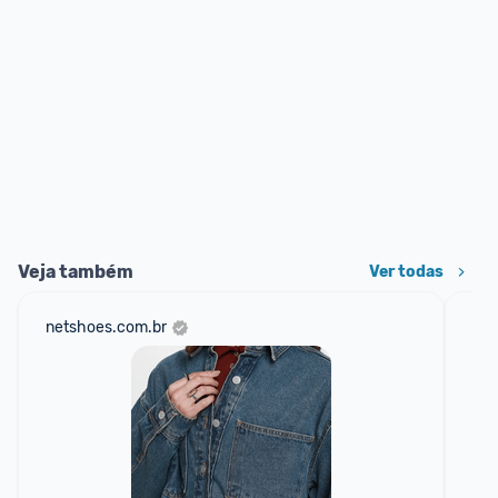
Veja também
Ver todas
netshoes.com.br
sho