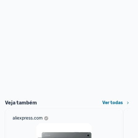
Veja também
Ver todas
aliexpress.com
am