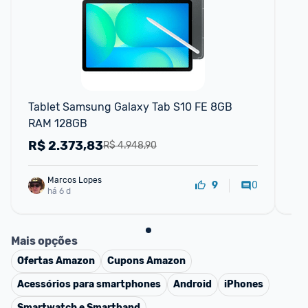
F
Tablet Samsung Galaxy Tab S10 FE 8GB 
Ga
RAM 128GB
R$
2.373,83
R
R$ 4.948,90
Marcos Lopes
0
9
há 6 d
Mais opções
Ofertas
Amazon
Cupons
Amazon
Acessórios para smartphones
Android
iPhones
Smartwatch e Smartband