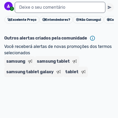
Deixe o seu comentário
0
🚀
Excelente Preço
🧐
Entendedores?
😢
Não Consegui
🤩
Cons
Cancelar
Outros alertas criados pela comunidade
Você receberá alertas de novas promoções dos termos 
selecionados
samsung
samsung tablet
samsung tablet galaxy
tablet