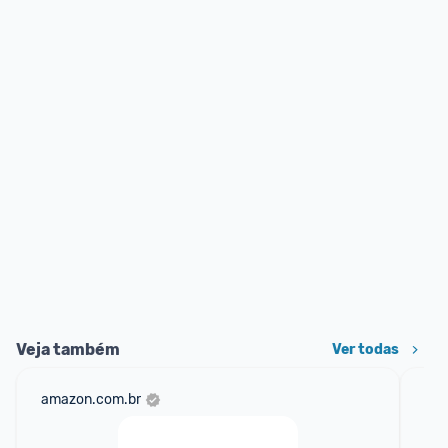
Veja também
Ver todas
amazon.com.br
mer