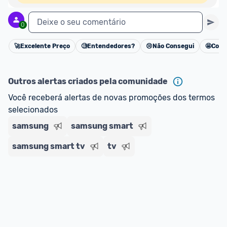
Deixe o seu comentário
0
🚀
Excelente Preço
🧐
Entendedores?
😢
Não Consegui
🤩
Cons
Cancelar
Outros alertas criados pela comunidade
Você receberá alertas de novas promoções dos termos 
selecionados
samsung
samsung smart
samsung smart tv
tv