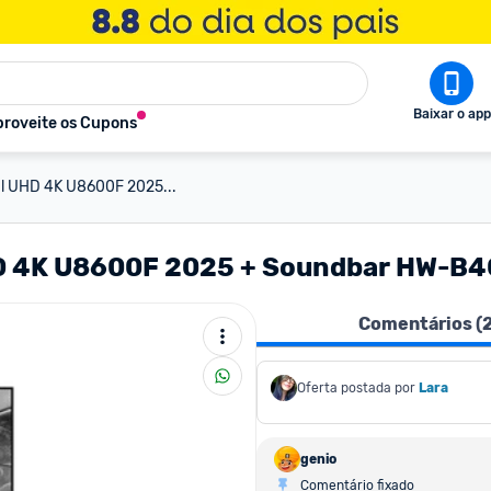
Baixar o app
roveite os Cupons
l UHD 4K U8600F 2025...
HD 4K U8600F 2025 + Soundbar HW-B
Comentários (
Oferta postada por
Lara
genio
Comentário fixado