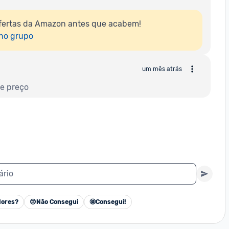
fertas da Amazon antes que acabem!

 no grupo
um mês atrás
e preço
ário
ores?
😢
Não Consegui
🤩
Consegui!
Cancelar