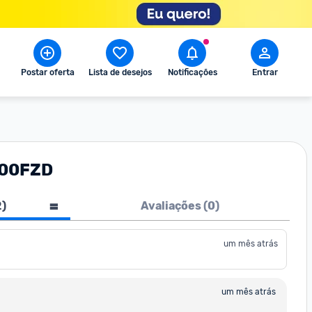
Postar oferta
Lista de desejos
Notificações
Entrar
400FZD
2
)
Avaliações (
0
)
um mês atrás
um mês atrás