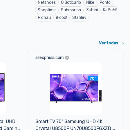
Netshoes
O Boticario
Nike
Ponto
Shoptime
Submarino
Zattini
KaBuM!
Pichau
iFood!
Stanley
Ver todas
aliexpress.com
al UHD 
Smart TV 70" Samsung UHD 4K 
d Gaming 
Crystal U8500F UN70U8500FGXZD 