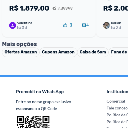
UN50U860
R$
1.879,00
R$
2.0
R$ 2.399,99
Valentina
Kauan
4
3
há 3 d
há 2 d
Mais opções
Ofertas
Amazon
Cupons
Amazon
Caixa de Som
Fone de
Promobit no WhatsApp
Institucion
Comercial
Entre no nosso grupo exclusivo 
Fale conosc
escaneando o QR Code
Política de
Política de 