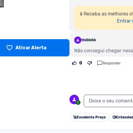
📱Receba as melhores o
Entrar
thi0606
Ativar Alerta
Não consegui chegar ness
0
Responder
Deixe o seu coment
0
🚀
Excelente Preço
🧐
Entended