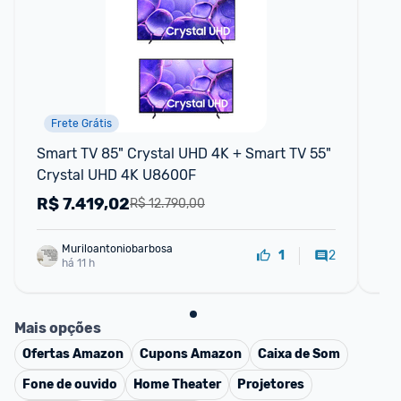
Frete Grátis
Smart TV 85" Crystal UHD 4K + Smart TV 55" 
Sm
Crystal UHD 4K U8600F
4K
R$
7.419,02
R
R$ 12.790,00
Muriloantoniobarbosa
2
1
há 11 h
Mais opções
Ofertas
Amazon
Cupons
Amazon
Caixa de Som
Fone de ouvido
Home Theater
Projetores