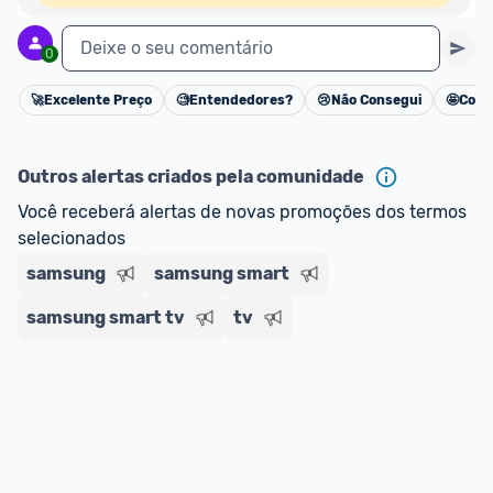
Deixe o seu comentário
0
🚀
Excelente Preço
🧐
Entendedores?
😢
Não Consegui
🤩
Cons
Cancelar
Outros alertas criados pela comunidade
Você receberá alertas de novas promoções dos termos 
selecionados
samsung
samsung smart
samsung smart tv
tv