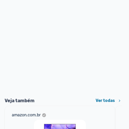
Veja também
Ver todas
amazon.com.br
mer