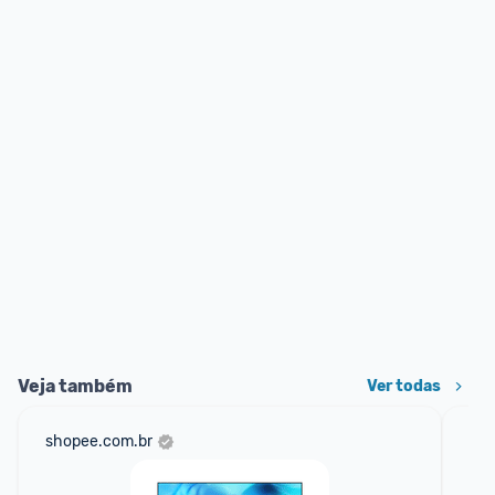
Veja também
Ver todas
shopee.com.br
am