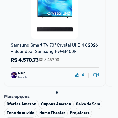
F
Samsung Smart TV 70" Crystal UHD 4K 2026 
PHI
+ Soundbar Samsung HW-B400F
55
TA
R$
4.570,73
R
R$ 5.459,00
Ninja 
1
4
há 7 h
Mais opções
Ofertas
Amazon
Cupons
Amazon
Caixa de Som
Fone de ouvido
Home Theater
Projetores