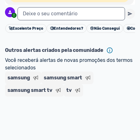
Deixe o seu comentário
0
🚀
Excelente Preço
🧐
Entendedores?
😢
Não Consegui
🤩
Cons
Cancelar
Outros alertas criados pela comunidade
Você receberá alertas de novas promoções dos termos 
selecionados
samsung
samsung smart
samsung smart tv
tv