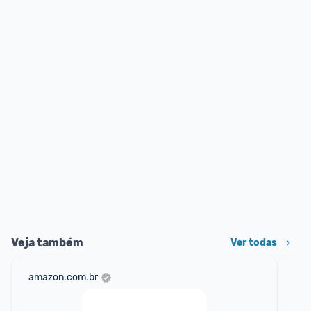
Veja também
Ver todas
amazon.com.br
ali