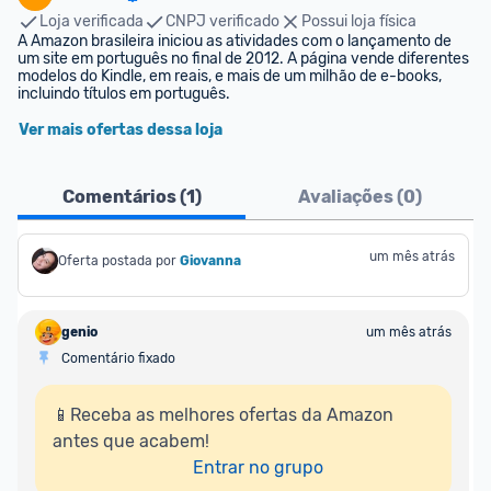
Loja verificada
CNPJ verificado
Possui loja física
A Amazon brasileira iniciou as atividades com o lançamento de 
um site em português no final de 2012. A página vende diferentes 
modelos do Kindle, em reais, e mais de um milhão de e-books, 
incluindo títulos em português.
Ver mais ofertas dessa loja
Comentários (
1
)
Avaliações (
0
)
um mês atrás
Oferta postada por
Giovanna
genio
um mês atrás
Comentário fixado
📱Receba as melhores ofertas da Amazon 
antes que acabem!

Entrar no grupo