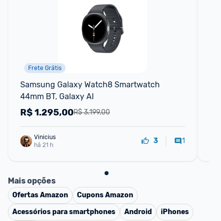
Frete Grátis
Samsung Galaxy Watch8 Smartwatch 
Sm
44mm BT, Galaxy AI
40
R$
1.295,00
R
R$ 3.199,00
Vinicius
1
3
há 21 h
Mais opções
Ofertas
Amazon
Cupons
Amazon
Acessórios para smartphones
Android
iPhones