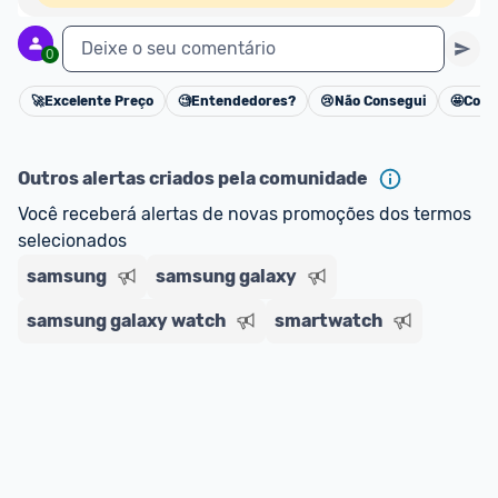
Deixe o seu comentário
0
🚀
Excelente Preço
🧐
Entendedores?
😢
Não Consegui
🤩
Cons
Cancelar
Outros alertas criados pela comunidade
Você receberá alertas de novas promoções dos termos 
selecionados
samsung
samsung galaxy
samsung galaxy watch
smartwatch