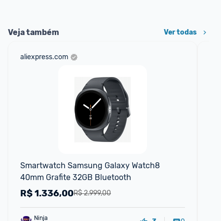
Veja também
Ver todas
aliexpress.com
mer
Smartwatch Samsung Galaxy Watch8 
Sm
40mm Grafite 32GB Bluetooth
1.6
R$
1.336,00
R
R$ 2.999,00
Ninja 