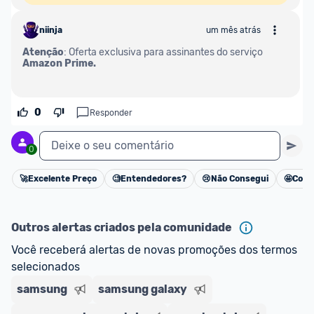
niinja
um mês atrás
Atenção
: Oferta exclusiva para assinantes do serviço 
Amazon Prime.
0
Responder
Deixe o seu comentário
0
🚀
Excelente Preço
🧐
Entendedores?
😢
Não Consegui
🤩
Cons
Cancelar
Outros alertas criados pela comunidade
Você receberá alertas de novas promoções dos termos 
selecionados
samsung
samsung galaxy