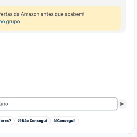
fertas da Amazon antes que acabem!

 no grupo
ário
ores?
😢
Não Consegui
🤩
Consegui!
Cancelar