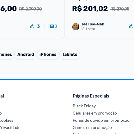
36,00
R$
201,02
R$ 2.999,00
R$ 270,95
Hee Hee-Man
0
3
há 1 sem
phones
Android
iPhones
Tablets
al
Páginas Especiais
Black Friday
o
Celulares em promoção
 Cookies
Fones de ouvido em promoção
Privacidade
Games em promoção