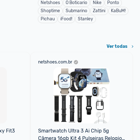
Netshoes
O Boticario
Nike
Ponto
Shoptime
Submarino
Zattini
KaBuM!
Pichau
iFood!
Stanley
Ver todas
netshoes.com.br
 Fit3 
Smartwatch Ultra 3 Ai Chip 5g 
Câmera 16gb Kit 4 Pulseiras Relogio 