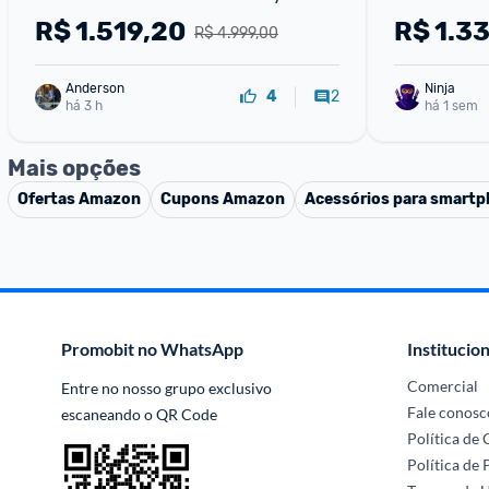
Titânio Aeroespacial Titânio Cinza
Bluetooth
R$
1.519,20
R$
1.3
R$ 4.999,00
Anderson
Ninja 
2
4
há 3 h
há 1 sem
Mais opções
Ofertas
Amazon
Cupons
Amazon
Acessórios para smart
Promobit no WhatsApp
Institucion
Comercial
Entre no nosso grupo exclusivo 
Fale conosc
escaneando o QR Code
Política de
Política de 