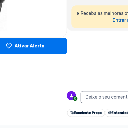
📱Receba as melhores o
Entrar
Ativar Alerta
Deixe o seu coment
0
🚀
Excelente Preço
🧐
Entended