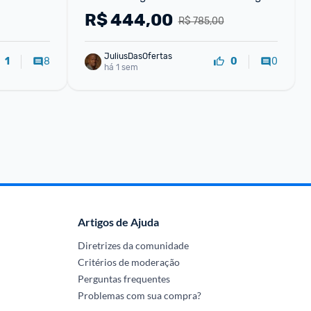
Inteligente Lançamento
R$
444,00
R$ 785,00
JuliusDasOfertas
8
0
1
0
há 1 sem
Artigos de Ajuda
Diretrizes da comunidade
Critérios de moderação
Perguntas frequentes
Problemas com sua compra?