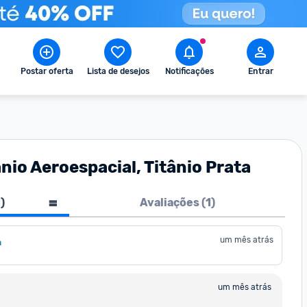
Postar oferta
Lista de desejos
Notificações
Entrar
io Aeroespacial, Titânio Prata
1
)
Avaliações (
1
)
um mês atrás
a
um mês atrás