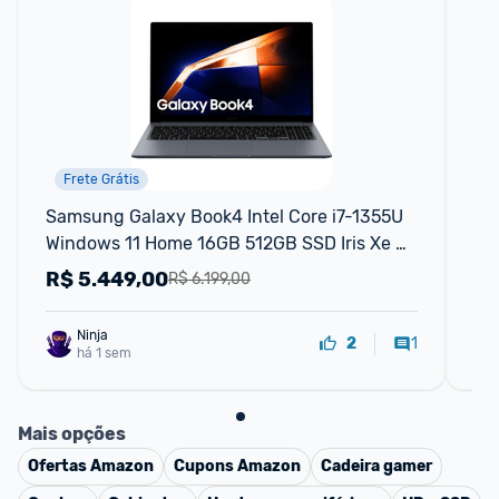
Frete Grátis
Samsung Galaxy Book4 Intel Core i7-1355U 
No
Windows 11 Home 16GB 512GB SSD Iris Xe 
RAM
15.6'' Full HD LED 1.55kg*.
Wi
R$
5.449,00
R
R$ 6.199,00
Ninja 
1
2
há 1 sem
Mais opções
Ofertas
Amazon
Cupons
Amazon
Cadeira gamer