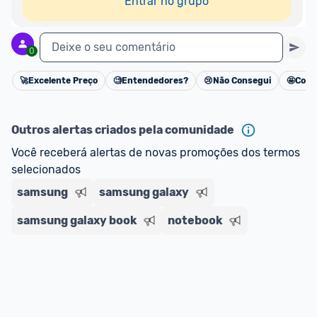
Entrar no grupo
Deixe o seu comentário
0
🚀
Excelente Preço
🧐
Entendedores?
😢
Não Consegui
🤩
Cons
Cancelar
Outros alertas criados pela comunidade
Você receberá alertas de novas promoções dos termos 
selecionados
samsung
samsung galaxy
samsung galaxy book
notebook