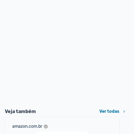
Veja também
Ver todas
amazon.com.br
mer