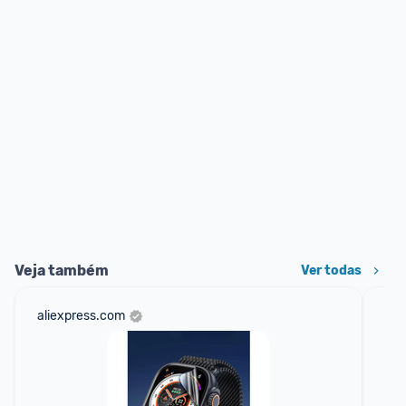
Veja também
Ver todas
aliexpress.com
am