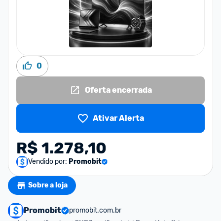
0
Oferta encerrada
Ativar Alerta
R$ 1.278,10
Vendido por:
Promobit
Sobre a loja
Promobit
promobit.com.br