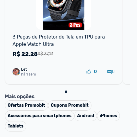
F
3 Peças de Protetor de Tela em TPU para 
Sa
Apple Watch Ultra
Sm
Aer
R$
22,28
R
R$ 37,13
Let
0
0
há 1 sem
Mais opções
Ofertas
Promobit
Cupons
Promobit
Acessórios para smartphones
Android
iPhones
Tablets