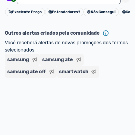
🚀
Excelente Preço
🧐
Entendedores?
😢
Não Consegui
🤩
Cons
Cancelar
Outros alertas criados pela comunidade
Você receberá alertas de novas promoções dos termos 
selecionados
samsung
samsung ate
samsung ate off
smartwatch