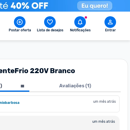
Postar oferta
Lista de desejos
Notificações
Entrar
uenteFrio 220V Branco
1
)
Avaliações (
1
)
um mês atrás
oniobarbosa
um mês atrás