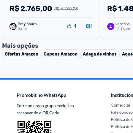
220v
R$
2.765,00
R$
1.4
R$ 4.740,03
Bety Souza
vanessa
1
1
há 1 d
há 1 sem
Mais opções
Ofertas
Amazon
Cupons
Amazon
Adega de vinhos
Aque
Promobit no WhatsApp
Institucion
Comercial
Entre no nosso grupo exclusivo 
Fale conosc
escaneando o QR Code
Política de
Política de 