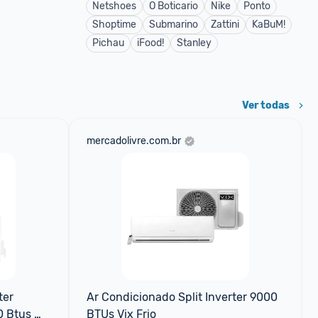
Netshoes
O Boticario
Nike
Ponto
Shoptime
Submarino
Zattini
KaBuM!
Pichau
iFood!
Stanley
Ver todas
mercadolivre.com.br
er 
Ar Condicionado Split Inverter 9000 
 Btus 
BTUs Vix Frio