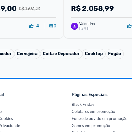
Quente E Frio Wi-fi 220v
89,00
R$
2.058,99
R$ 1.661,23
Valentina
0
4
há 9 h
cedor
Cervejeira
Coifa e Depurador
Cooktop
Fogão
al
Páginas Especiais
Black Friday
o
Celulares em promoção
 Cookies
Fones de ouvido em promoção
Privacidade
Games em promoção