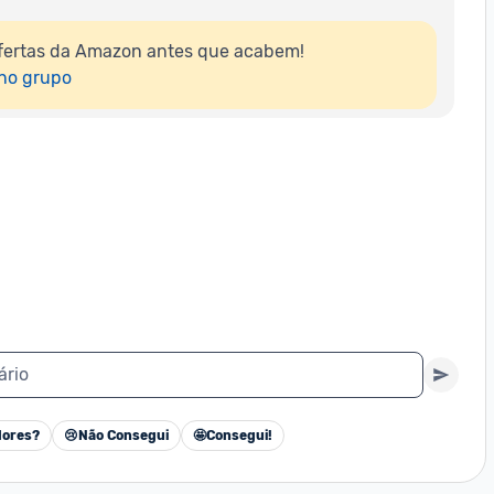
fertas da Amazon antes que acabem!

 no grupo
ário
ores?
😢
Não Consegui
🤩
Consegui!
Cancelar