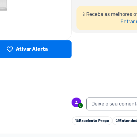
📱Receba as melhores o
Entrar
Ativar Alerta
Deixe o seu coment
0
🚀
Excelente Preço
🧐
Entended