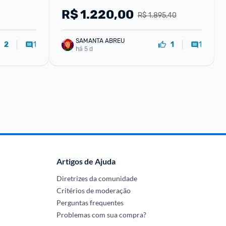
R$
1.220,00
R$ 1.895,40
SAMANTA ABREU
1
1
2
1
há 5 d
Artigos de Ajuda
Diretrizes da comunidade
Critérios de moderação
Perguntas frequentes
Problemas com sua compra?