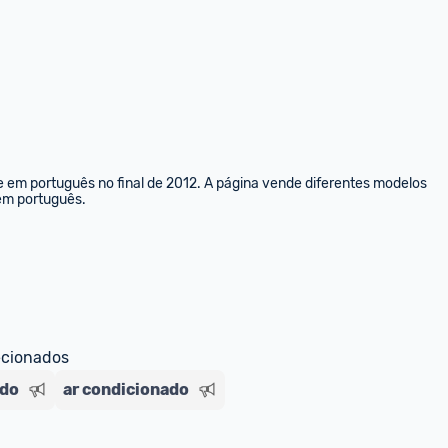
e em português no final de 2012. A página vende diferentes modelos 
 em português.
ecionados
ado
ar condicionado