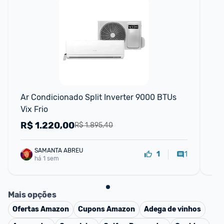
Ar Condicionado Split Inverter 9000 BTUs 
Ar 
Vix Frio
Hi
22
R$
1.220,00
R
R$ 1.895,40
SAMANTA ABREU
1
1
há 1 sem
Mais opções
Ofertas
Amazon
Cupons
Amazon
Adega de vinhos