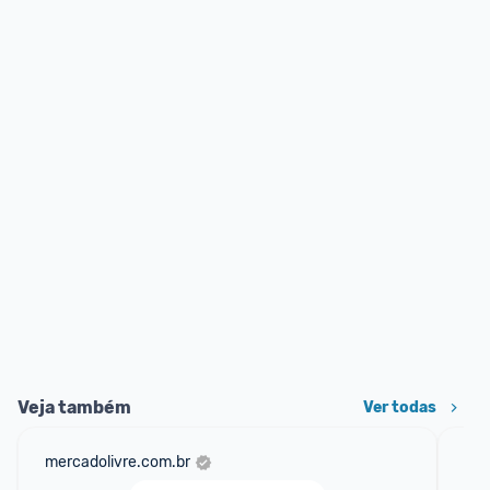
Veja também
Ver todas
mercadolivre.com.br
sho