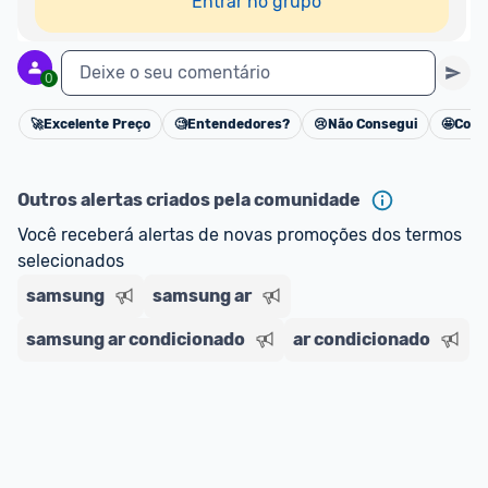
Entrar no grupo
Deixe o seu comentário
0
🚀
Excelente Preço
🧐
Entendedores?
😢
Não Consegui
🤩
Cons
Cancelar
Outros alertas criados pela comunidade
Você receberá alertas de novas promoções dos termos 
selecionados
samsung
samsung ar
samsung ar condicionado
ar condicionado