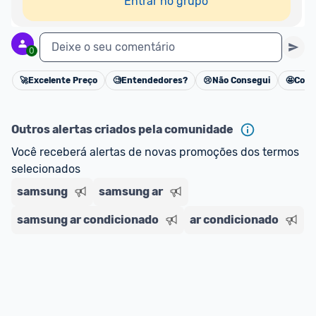
Entrar no grupo
Deixe o seu comentário
0
🚀
Excelente Preço
🧐
Entendedores?
😢
Não Consegui
🤩
Cons
Cancelar
Outros alertas criados pela comunidade
Você receberá alertas de novas promoções dos termos 
selecionados
samsung
samsung ar
samsung ar condicionado
ar condicionado