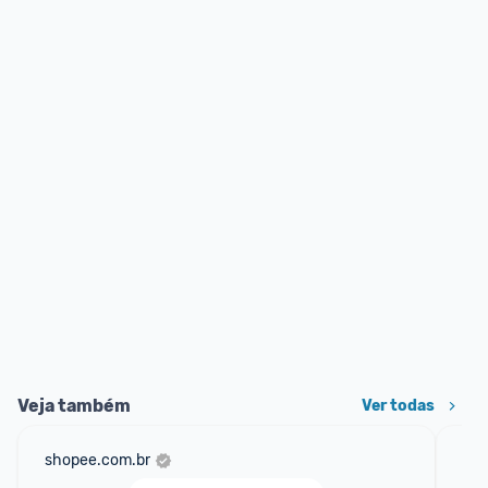
Veja também
Ver todas
shopee.com.br
am