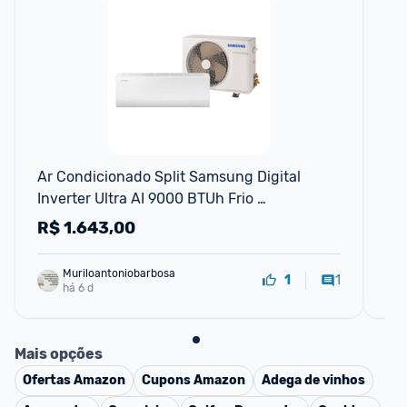
F
Ar Condicionado Split Samsung Digital 
Ar 
Inverter Ultra AI 9000 BTUh Frio 
Inv
AR09DYFZAWKNAZ - 220 Volts
R$
1.643,00
R
Muriloantoniobarbosa
1
1
há 6 d
Mais opções
Ofertas
Amazon
Cupons
Amazon
Adega de vinhos