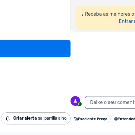
📱Receba as melhores o
Entrar
Deixe o seu coment
0
Criar alerta
sal parrilla alho
🚀
Excelente Preço
🧐
Entended