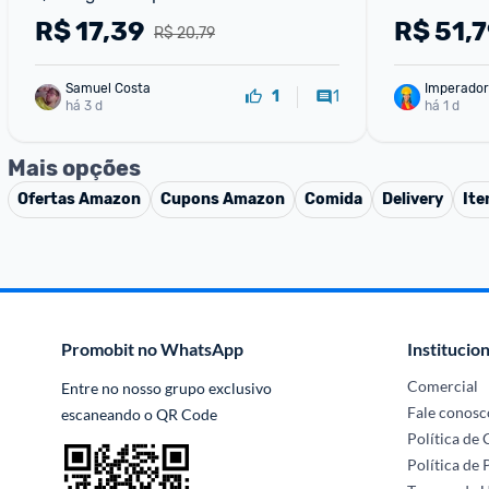
R$
17,39
R$
51,
R$ 20,79
Samuel Costa
Imperador
1
1
há 3 d
há 1 d
Mais opções
Ofertas
Amazon
Cupons
Amazon
Comida
Delivery
Ite
Promobit no WhatsApp
Institucion
Comercial
Entre no nosso grupo exclusivo 
Fale conosc
escaneando o QR Code
Política de
Política de 