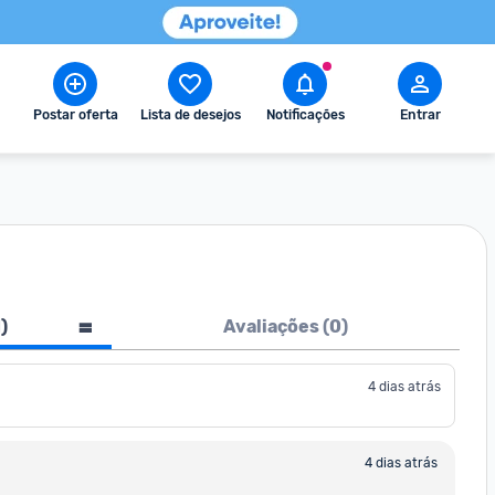
Postar oferta
Lista de desejos
Notificações
Entrar
1
)
Avaliações (
0
)
4 dias atrás
4 dias atrás