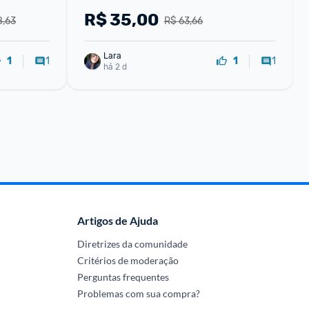
R$
35,00
8,63
R$ 63,66
Lara
1
1
1
1
há 2 d
Artigos de Ajuda
Diretrizes da comunidade
Critérios de moderação
Perguntas frequentes
Problemas com sua compra?