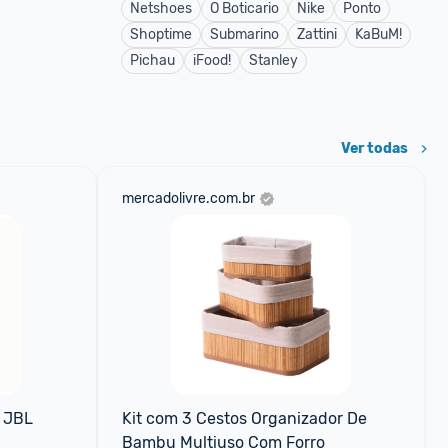
Netshoes
O Boticario
Nike
Ponto
Shoptime
Submarino
Zattini
KaBuM!
Pichau
iFood!
Stanley
Ver todas
mercadolivre.com.br
JBL 
Kit com 3 Cestos Organizador De 
Bambu Multiuso Com Forro