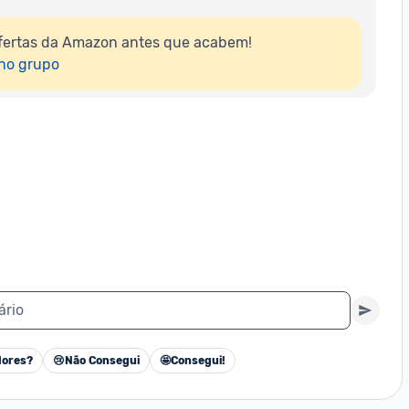
fertas da Amazon antes que acabem!

 no grupo
ário
ores?
😢
Não Consegui
🤩
Consegui!
Cancelar