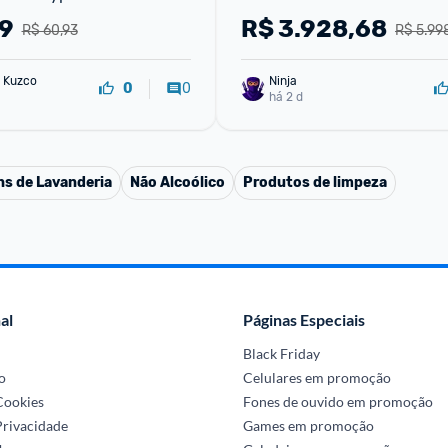
79
R$
3.928,68
R$ 60,93
R$ 5.99
 Kuzco
Ninja 
0
0
há 2 d
ns de Lavanderia
Não Alcoólico
Produtos de limpeza
al
Páginas Especiais
Black Friday
o
Celulares em promoção
 Cookies
Fones de ouvido em promoção
Privacidade
Games em promoção