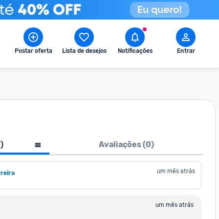
Postar oferta
Lista de desejos
Notificações
Entrar
1
)
Avaliações (
0
)
um mês atrás
reira
um mês atrás