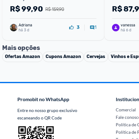
R$
99,90
R$
87,
R$ 159,90
Adriana
vanessa
1
3
há 3 d
há 6 d
Mais opções
Ofertas
Amazon
Cupons
Amazon
Cervejas
Vinhos e Es
Promobit no WhatsApp
Institucion
Comercial
Entre no nosso grupo exclusivo 
Fale conosc
escaneando o QR Code
Política de
Política de 