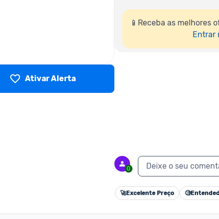
📱Receba as melhores o
Entrar
Ativar Alerta
Deixe o seu coment
0
🚀
Excelente Preço
🧐
Entended