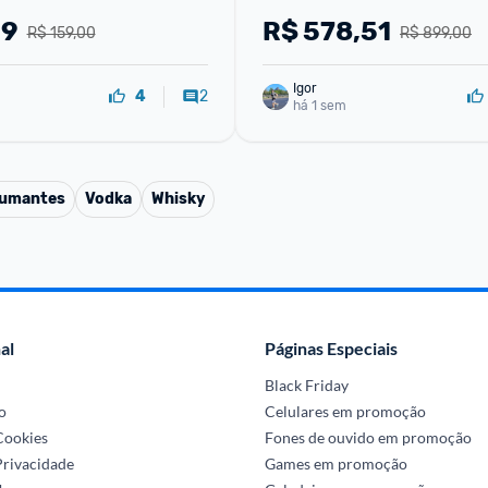
99
R$
578,51
R$ 159,00
R$ 899,00
Igor
2
4
há 1 sem
pumantes
Vodka
Whisky
al
Páginas Especiais
Black Friday
o
Celulares em promoção
 Cookies
Fones de ouvido em promoção
Privacidade
Games em promoção