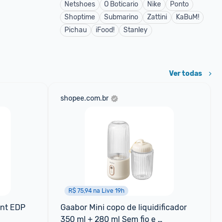
Netshoes
O Boticario
Nike
Ponto
Shoptime
Submarino
Zattini
KaBuM!
Pichau
iFood!
Stanley
Ver todas
shopee.com.br
R$ 75,94 na Live 19h
nt EDP 
Gaabor Mini copo de liquidificador 
350 ml + 280 ml Sem fio e 