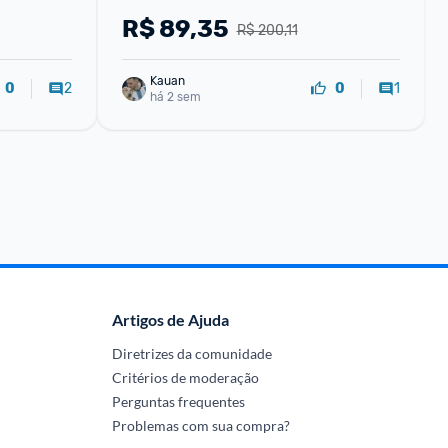
conveniente Bateria de grande 
R$
89,35
R$ 200,11
capacidade de FP03T -1
Kauan
2
1
0
0
há 2 sem
Artigos de Ajuda
Diretrizes da comunidade
Critérios de moderação
Perguntas frequentes
Problemas com sua compra?