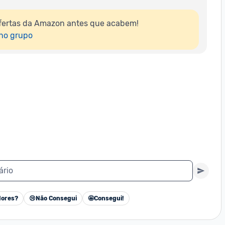
fertas da Amazon antes que acabem!

 no grupo
ário
ores?
😢
Não Consegui
🤩
Consegui!
Cancelar