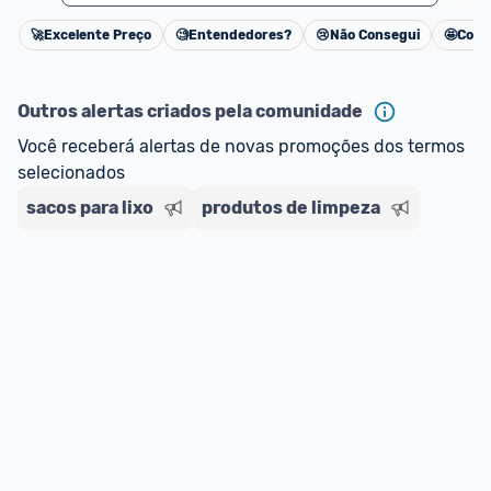
🚀
Excelente Preço
🧐
Entendedores?
😢
Não Consegui
🤩
Cons
Cancelar
Outros alertas criados pela comunidade
Você receberá alertas de novas promoções dos termos 
selecionados
sacos para lixo
produtos de limpeza