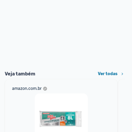
Veja também
Ver todas
amazon.com.br
sho