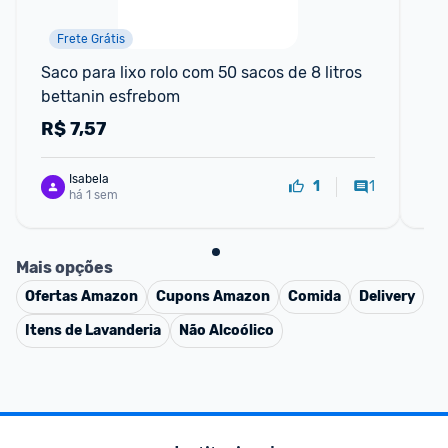
Frete Grátis
Saco para lixo rolo com 50 sacos de 8 litros 
FO
bettanin esfrebom
FI
R$
7,57
R
Isabela
1
1
há 1 sem
Mais opções
Ofertas
Amazon
Cupons
Amazon
Comida
Delivery
Itens de Lavanderia
Não Alcoólico