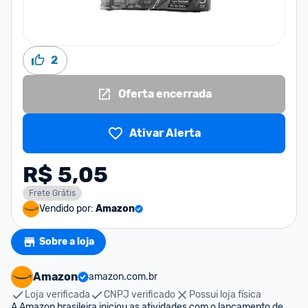
2
Oferta encerrada
Ativar Alerta
R$ 5,05
Frete Grátis
Vendido por:
Amazon
Sobre a loja
Amazon
amazon.com.br
Loja verificada
CNPJ verificado
Possui loja física
A Amazon brasileira iniciou as atividades com o lançamento de 