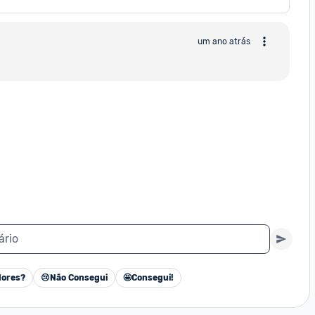
um ano atrás
ário
ores?
😢
Não Consegui
🤩
Consegui!
Cancelar