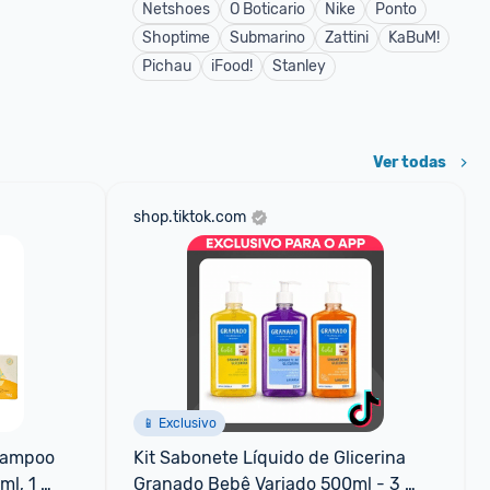
Netshoes
O Boticario
Nike
Ponto
Shoptime
Submarino
Zattini
KaBuM!
Pichau
iFood!
Stanley
Ver todas
shop.tiktok.com
📱 Exclusivo
hampoo 
Kit Sabonete Líquido de Glicerina 
l, 1 
Granado Bebê Variado 500ml - 3 