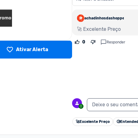
achadinhosdashoppe
🚀 Excelente Preço
0
Responder
Ativar Alerta
Deixe o seu coment
0
🚀
Excelente Preço
🧐
Entended