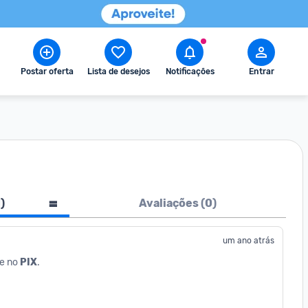
Postar oferta
Lista de desejos
Notificações
Entrar
1
)
Avaliações (
0
)
um ano atrás
e no 
PIX
.