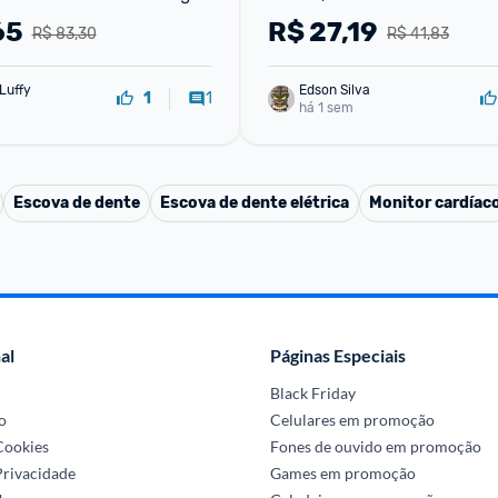
Sabonete em Barra 70g)
65
R$
27,19
R$ 83,30
R$ 41,83
Luffy
Edson Silva
1
1
há 1 sem
Escova de dente
Escova de dente elétrica
Monitor cardíac
al
Páginas Especiais
Black Friday
o
Celulares em promoção
 Cookies
Fones de ouvido em promoção
Privacidade
Games em promoção