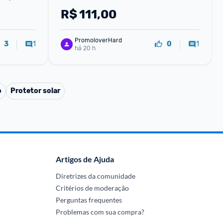
unidades
R$
111,00
PromoloverHard
1
1
3
0
há 20 h
o
Protetor solar
Artigos de Ajuda
Diretrizes da comunidade
Critérios de moderação
Perguntas frequentes
Problemas com sua compra?