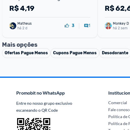
R$
4,19
R$
62,
Matheus
Monkey D 
1
3
há 2 d
há 2 sem
Mais opções
Ofertas
Pague Menos
Cupons
Pague Menos
Desodorante
Promobit no WhatsApp
Institucion
Comercial
Entre no nosso grupo exclusivo 
Fale conosc
escaneando o QR Code
Política de
Política de 