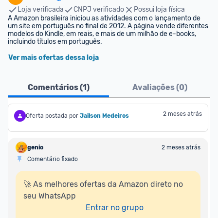
Loja verificada
CNPJ verificado
Possui loja física
A Amazon brasileira iniciou as atividades com o lançamento de 
um site em português no final de 2012. A página vende diferentes 
modelos do Kindle, em reais, e mais de um milhão de e-books, 
incluindo títulos em português.
Ver mais ofertas dessa loja
Comentários (
1
)
Avaliações (
0
)
2 meses atrás
Oferta postada por
Jailson Medeiros
genio
2 meses atrás
Comentário fixado
🚀 As melhores ofertas da Amazon direto no 
seu WhatsApp

Entrar no grupo