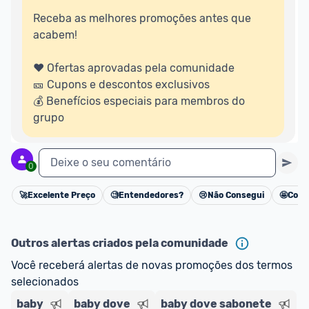
Receba as melhores promoções antes que 
acabem!

❤️ Ofertas aprovadas pela comunidade

🎫️ Cupons e descontos exclusivos

💰 Benefícios especiais para membros do 
grupo
Deixe o seu comentário
0
🚀
Excelente Preço
🧐
Entendedores?
😢
Não Consegui
🤩
Cons
Cancelar
Outros alertas criados pela comunidade
Você receberá alertas de novas promoções dos termos 
selecionados
baby
baby dove
baby dove sabonete