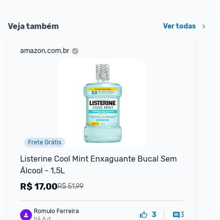
Veja também
Ver todas
amazon.com.br
mer
Frete Grátis
P
Listerine Cool Mint Enxaguante Bucal Sem 
Pe
Álcool - 1,5L
10
R$
17,00
R
R$ 51,99
Romulo Ferreira
3
3
há 6 d