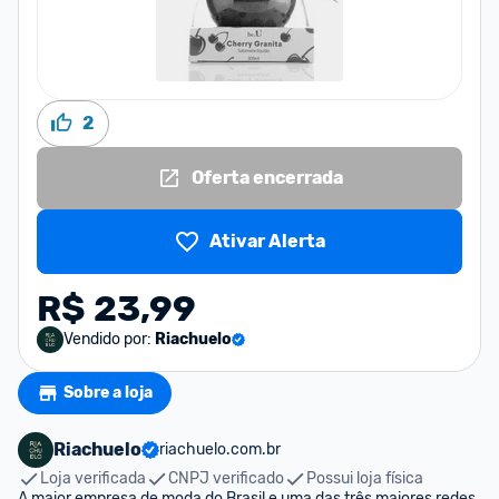
2
Oferta encerrada
Ativar Alerta
R$ 23,99
Vendido por:
Riachuelo
Sobre a loja
Riachuelo
riachuelo.com.br
Loja verificada
CNPJ verificado
Possui loja física
A maior empresa de moda do Brasil e uma das três maiores redes 