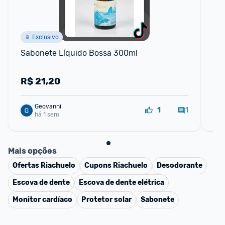
F
📱 Exclusivo
Sabonete Líquido Bossa 300ml
Re
R$
21,20
R
Geovanni
1
1
há 1 sem
Mais opções
Ofertas
Riachuelo
Cupons
Riachuelo
Desodorante
Escova de dente
Escova de dente elétrica
Monitor cardíaco
Protetor solar
Sabonete