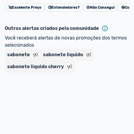
🚀
Excelente Preço
🧐
Entendedores?
😢
Não Consegui
🤩
Cons
Cancelar
Outros alertas criados pela comunidade
Você receberá alertas de novas promoções dos termos 
selecionados
sabonete
sabonete liquido
sabonete liquido cherry