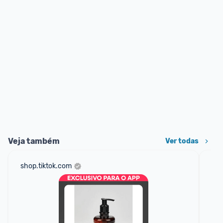
Veja também
Ver todas
shop.tiktok.com
am