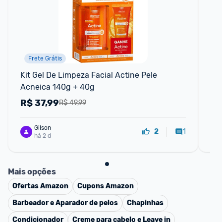
Frete Grátis
P
Kit Gel De Limpeza Facial Actine Pele 
Gel
Acneica 140g + 40g
Ac
R$
37,99
R
R$ 49,99
Gilson
1
2
há 2 d
Mais opções
Ofertas
Amazon
Cupons
Amazon
Barbeador e Aparador de pelos
Chapinhas
Condicionador
Creme para cabelo e Leave in