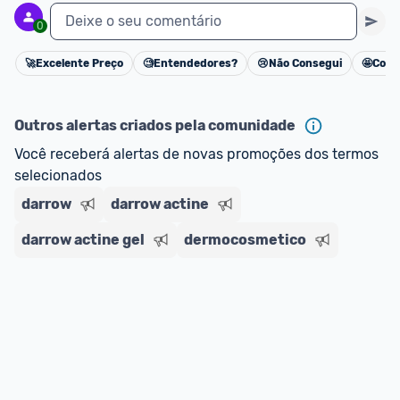
Deixe o seu comentário
0
🚀
Excelente Preço
🧐
Entendedores?
😢
Não Consegui
🤩
Cons
Cancelar
Outros alertas criados pela comunidade
Você receberá alertas de novas promoções dos termos 
selecionados
darrow
darrow actine
darrow actine gel
dermocosmetico