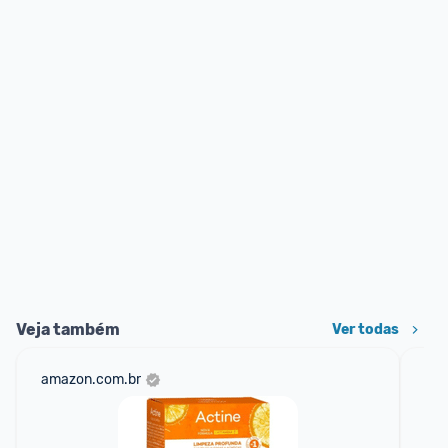
Veja também
Ver todas
amazon.com.br
mer