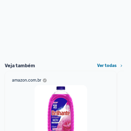
Veja também
Ver todas
amazon.com.br
mer