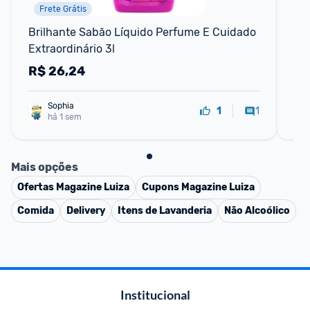
Frete Grátis
Brilhante Sabão Líquido Perfume E Cuidado 
La
Extraordinário 3l
Li
R$
26,24
R
Sophia
1
1
há 1 sem
Mais opções
Ofertas
Magazine Luiza
Cupons
Magazine Luiza
Comida
Delivery
Itens de Lavanderia
Não Alcoólico
Institucional