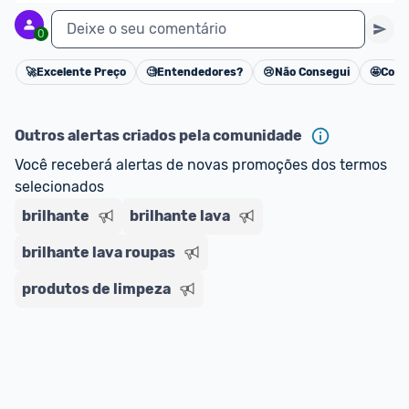
Deixe o seu comentário
0
🚀
Excelente Preço
🧐
Entendedores?
😢
Não Consegui
🤩
Cons
Cancelar
Outros alertas criados pela comunidade
Você receberá alertas de novas promoções dos termos 
selecionados
brilhante
brilhante lava
brilhante lava roupas
produtos de limpeza