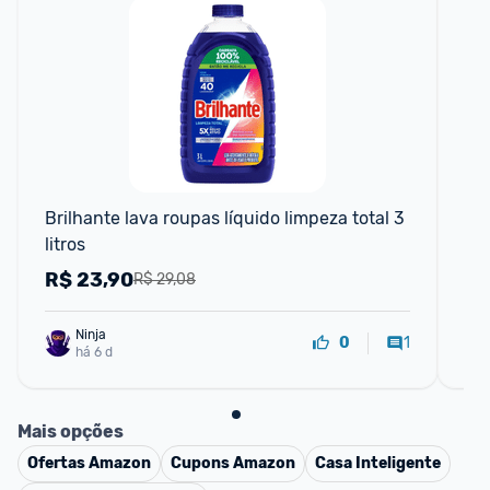
F
Brilhante lava roupas líquido limpeza total 3 
Bri
litros
Lí
R$
23,90
R
R$ 29,08
Ninja 
1
0
há 6 d
Mais opções
Ofertas
Amazon
Cupons
Amazon
Casa Inteligente