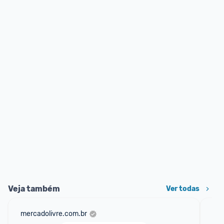
Veja também
Ver todas
mercadolivre.com.br
am