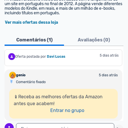
um site em português no final de 2012. A página vende diferentes 
modelos do Kindle, em reais, e mais de um milhão de e-books, 
incluindo títulos em português.
Ver mais ofertas dessa loja
Comentários (
1
)
Avaliações (
0
)
5 dias atrás
Oferta postada por
Davi Lucas
genio
5 dias atrás
Comentário fixado
📱Receba as melhores ofertas da Amazon 
antes que acabem!

Entrar no grupo