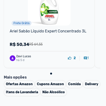
Frete Grátis
Ariel Sabão Líquido Expert Concentrado 3L
La
R$
50,34
R
R$ 64,55
Davi Lucas
1
2
há 5 d
Mais opções
Ofertas
Amazon
Cupons
Amazon
Comida
Delivery
Itens de Lavanderia
Não Alcoólico