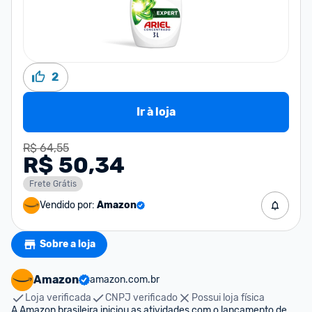
2
Ir à loja
R$ 64,55
R$ 50,34
Frete Grátis
Vendido por:
Amazon
Sobre a loja
Amazon
amazon.com.br
Loja verificada
CNPJ verificado
Possui loja física
A Amazon brasileira iniciou as atividades com o lançamento de 