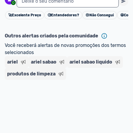
Deixe o seu comentário
0
🚀
Excelente Preço
🧐
Entendedores?
😢
Não Consegui
🤩
Cons
Cancelar
Outros alertas criados pela comunidade
Você receberá alertas de novas promoções dos termos 
selecionados
ariel
ariel sabao
ariel sabao liquido
produtos de limpeza