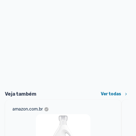
Veja também
Ver todas
amazon.com.br
sho