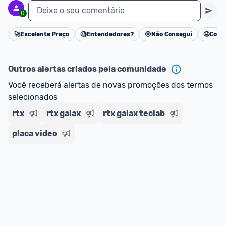
Deixe o seu comentário
0
🚀
Excelente Preço
🧐
Entendedores?
😢
Não Consegui
🤩
Cons
Cancelar
Outros alertas criados pela comunidade
Você receberá alertas de novas promoções dos termos 
selecionados
rtx
rtx galax
rtx galax teclab
placa video