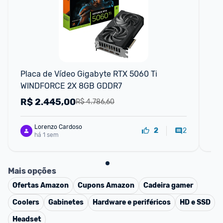
F
Placa de Vídeo Gigabyte RTX 5060 Ti 
Pla
WINDFORCE 2X 8GB GDDR7
Wi
R$
2.445,00
R
R$ 4.786,60
Lorenzo Cardoso
2
2
há 1 sem
Mais opções
Ofertas
Amazon
Cupons
Amazon
Cadeira gamer
Coolers
Gabinetes
Hardware e periféricos
HD e SSD
Headset