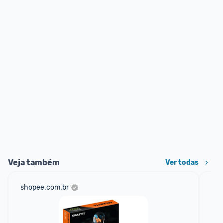
Veja também
Ver todas
shopee.com.br
am