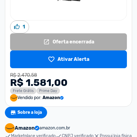
1
Oferta encerrada
Ativar Alerta
R$ 2.470,58
R$ 1.581,00
Frete Grátis
Prime Day
Vendido por:
Amazon
Sobre a loja
Amazon
amazon.com.br
Marketplace verificado
CNPJ verificado
Possui loja física