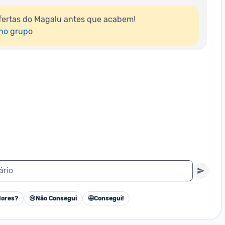
fertas do Magalu antes que acabem!

 no grupo
ário
ores?
😢
Não Consegui
🤩
Consegui!
Cancelar