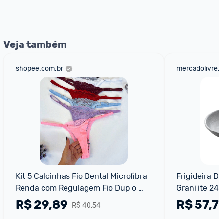
Veja também
shopee.com.br
mercadolivre
Kit 5 Calcinhas Fio Dental Microfibra 
Frigideira 
Renda com Regulagem Fio Duplo 
Granilite 2
Sexy Tanga Sensual Feminina
R$
29,89
R$
57,
R$ 40,54