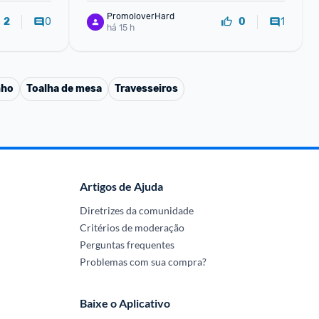
PromoloverHard
0
1
2
0
há 15 h
nho
Toalha de mesa
Travesseiros
Artigos de Ajuda
Diretrizes da comunidade
Critérios de moderação
Perguntas frequentes
Problemas com sua compra?
Baixe o Aplicativo