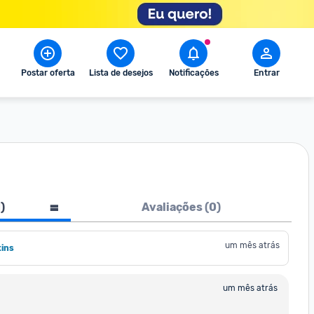
Postar oferta
Lista de desejos
Notificações
Entrar
1
)
Avaliações (
0
)
um mês atrás
tins
um mês atrás