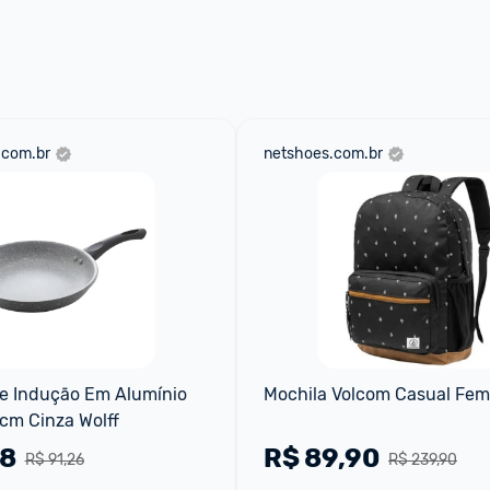
.com.br
netshoes.com.br
De Indução Em Alumínio 
Mochila Volcom Casual Fem
4cm Cinza Wolff
78
R$
89,90
R$ 91,26
R$ 239,90