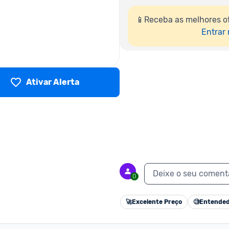
📱Receba as melhores o
Entrar
Ativar Alerta
Deixe o seu coment
0
🚀
Excelente Preço
🧐
Entended