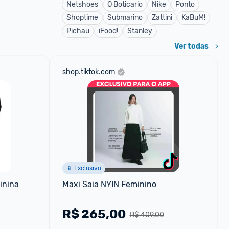
Netshoes
O Boticario
Nike
Ponto
Shoptime
Submarino
Zattini
KaBuM!
Pichau
iFood!
Stanley
Ver todas
shop.tiktok.com
📱 Exclusivo
inina
Maxi Saia NYIN Feminino
R$
265,00
R$ 409,00