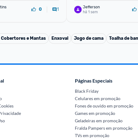
tins
Jefferson
1
0
há 1 sem
 Cobertores e Mantas
Enxoval
Jogo de cama
Toalha de ba
al
Páginas Especiais
Black Friday
o
Celulares em promoção
 Cookies
Fones de ouvido em promoção
Privacidade
Games em promoção
Uso
Geladeiras em promoção
Fralda Pampers em promoção
TVs em promoção