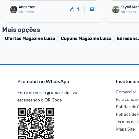
Anderson
Tayná Mar
1
1
há 1 mes
há 1 sem
Mais opções
Ofertas
Magazine Luiza
Cupons
Magazine Luiza
Edredons,
Promobit no WhatsApp
Institucion
Comercial
Entre no nosso grupo exclusivo 
Fale conosc
escaneando o QR Code
Política de
Política de 
Termos de 
Mapa Site