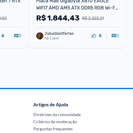
en 7 RTX 
Placa Mãe Gigabyte X870 EAGLE 
WIFI7 AMD AM5 ATX DDR5 RGB Wi-Fi 
7 tooth - X870 EAGLE WIFI7
R$
1.844,43
9,00
R$ 2.222,21
JuliusDasOfertas
0
0
6
6
há 1 sem
Artigos de Ajuda
Diretrizes da comunidade
Critérios de moderação
Perguntas frequentes