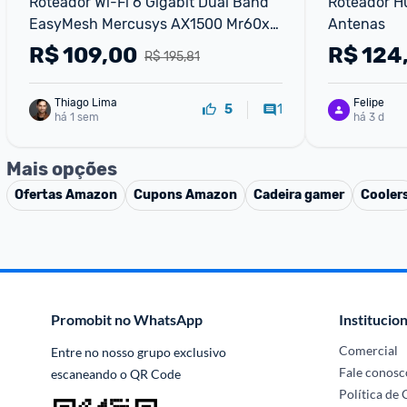
Roteador Wi-Fi 6 Gigabit Dual Band 
Roteador Hu
EasyMesh Mercusys AX1500 Mr60x 
Antenas
V3
R$
109,00
R$
124
R$ 195,81
Thiago Lima
Felipe
1
5
há 1 sem
há 3 d
Mais opções
Ofertas
Amazon
Cupons
Amazon
Cadeira gamer
Cooler
Promobit no WhatsApp
Institucion
Comercial
Entre no nosso grupo exclusivo 
Fale conosc
escaneando o QR Code
Política de