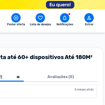
Postar oferta
Lista de desejos
Notificações
Entrar
a até 60+ dispositivos Até 180M²
0
)
Avaliações (
0
)
5 meses atrás