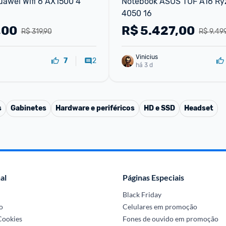
awei Wifi 6 AX1500 4 
Notebook ASUS TUF A16 Ryz
4050 16
,00
R$
5.427,00
R$ 319,90
R$ 9.49
Vinicius
2
7
há 3 d
s
Gabinetes
Hardware e periféricos
HD e SSD
Headset
al
Páginas Especiais
Black Friday
o
Celulares em promoção
 Cookies
Fones de ouvido em promoção