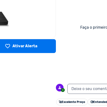
Faça o primeir
Ativar Alerta
Deixe o seu coment
0
🚀
Excelente Preço
🧐
Entended