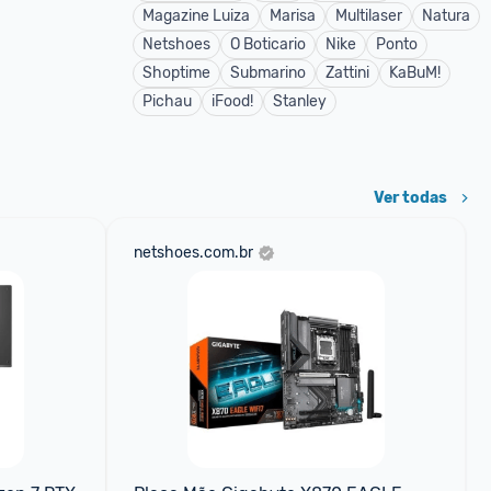
Magazine Luiza
Marisa
Multilaser
Natura
Netshoes
O Boticario
Nike
Ponto
Shoptime
Submarino
Zattini
KaBuM!
Pichau
iFood!
Stanley
Ver todas
netshoes.com.br