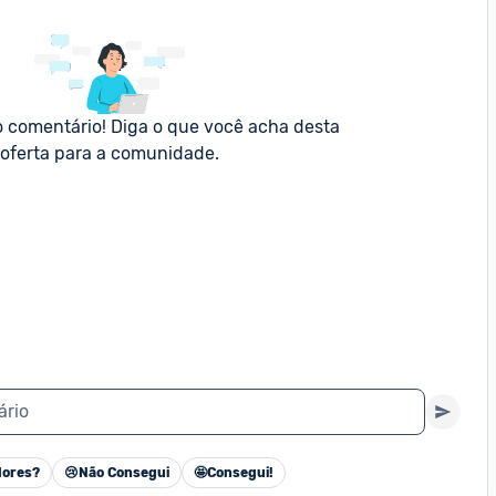
o comentário! Diga o que você acha desta 
oferta para a comunidade.
ário
ores?
😢
Não Consegui
🤩
Consegui!
Cancelar