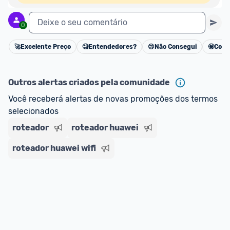
Deixe o seu comentário
0
🚀
Excelente Preço
🧐
Entendedores?
😢
Não Consegui
🤩
Cons
Cancelar
Outros alertas criados pela comunidade
Você receberá alertas de novas promoções dos termos 
selecionados
roteador
roteador huawei
roteador huawei wifi