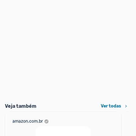
Veja também
Ver todas
amazon.com.br
mer