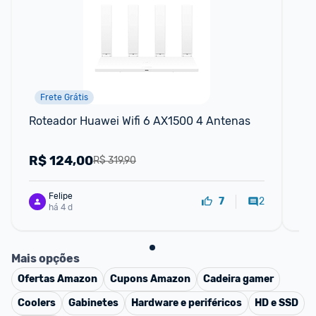
Frete Grátis
Roteador Huawei Wifi 6 AX1500 4 Antenas
Tp
R$
124,00
R
R$ 319,90
Felipe
2
7
há 4 d
Mais opções
Ofertas
Amazon
Cupons
Amazon
Cadeira gamer
Coolers
Gabinetes
Hardware e periféricos
HD e SSD