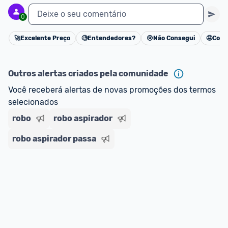
Deixe o seu comentário
0
🚀
Excelente Preço
🧐
Entendedores?
😢
Não Consegui
🤩
Cons
Cancelar
Outros alertas criados pela comunidade
Você receberá alertas de novas promoções dos termos 
selecionados
robo
robo aspirador
robo aspirador passa