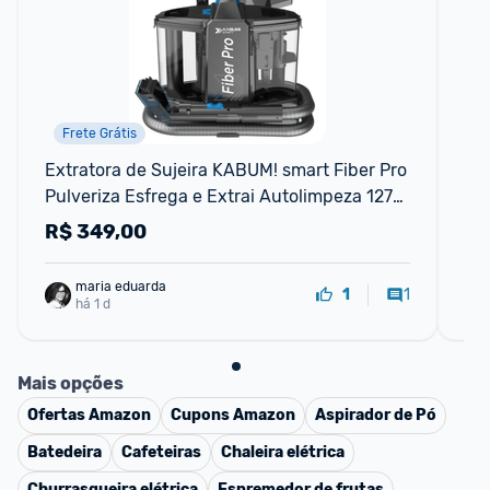
Frete Grátis
Extratora de Sujeira KABUM! smart Fiber Pro 
RO
Pulveriza Esfrega e Extrai Autolimpeza 127V 
CO
- KSEL010
AN
R$
349,00
R
maria eduarda
1
1
há 1 d
Mais opções
Ofertas
Amazon
Cupons
Amazon
Aspirador de Pó
Batedeira
Cafeteiras
Chaleira elétrica
Churrasqueira elétrica
Espremedor de frutas