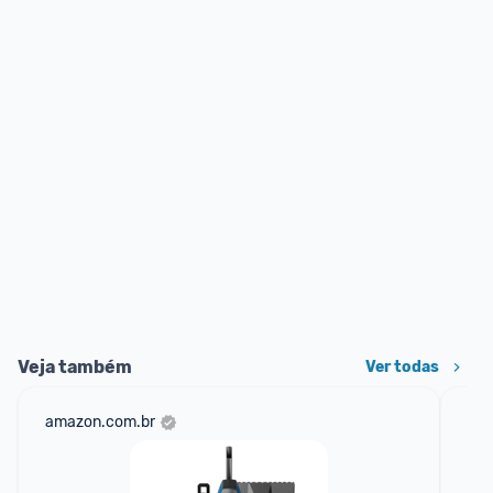
Veja também
Ver todas
amazon.com.br
ali