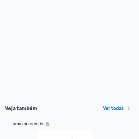
Veja também
Ver todas
amazon.com.br
mer