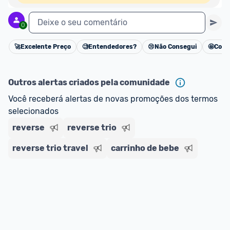
Deixe o seu comentário
0
🚀
Excelente Preço
🧐
Entendedores?
😢
Não Consegui
🤩
Cons
Cancelar
Outros alertas criados pela comunidade
Você receberá alertas de novas promoções dos termos 
selecionados
reverse
reverse trio
reverse trio travel
carrinho de bebe