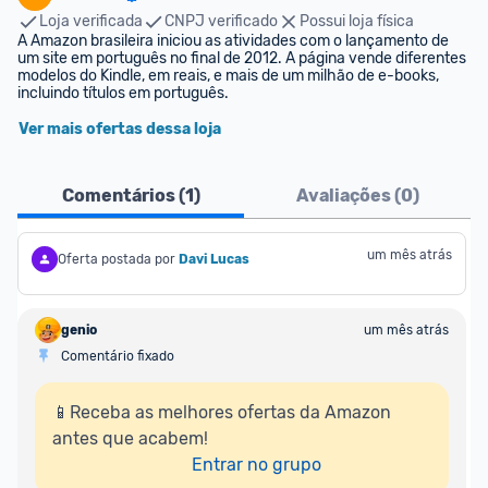
Loja verificada
CNPJ verificado
Possui loja física
A Amazon brasileira iniciou as atividades com o lançamento de 
um site em português no final de 2012. A página vende diferentes 
modelos do Kindle, em reais, e mais de um milhão de e-books, 
incluindo títulos em português.
Ver mais ofertas dessa loja
Comentários (
1
)
Avaliações (
0
)
um mês atrás
Oferta postada por
Davi Lucas
genio
um mês atrás
Comentário fixado
📱Receba as melhores ofertas da Amazon 
antes que acabem!

Entrar no grupo