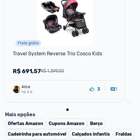
Frete grátis
Travel System Reverse Trio Cosco Kids
Tra
15
R$
691,57
R
R$ 1.399,00
Alice
1
3
há 4 d
Mais opções
Ofertas
Amazon
Cupons
Amazon
Berço
Cadeirinha para automóvel
Calçados infantis
Fraldas