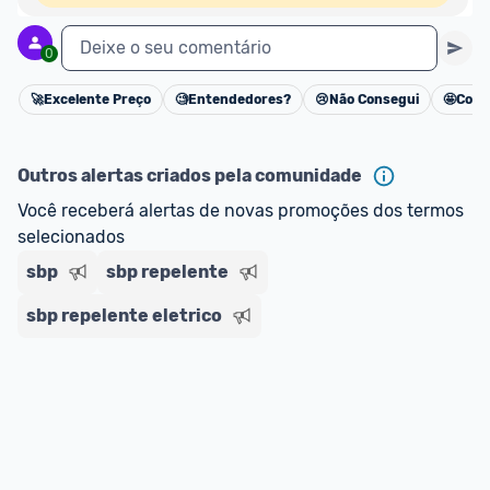
Deixe o seu comentário
0
🚀
Excelente Preço
🧐
Entendedores?
😢
Não Consegui
🤩
Cons
Cancelar
Outros alertas criados pela comunidade
Você receberá alertas de novas promoções dos termos 
selecionados
sbp
sbp repelente
sbp repelente eletrico