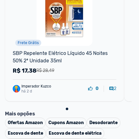
Frete Grátis
P
SBP Repelente Elétrico Líquido 45 Noites 
Min
50% 2ª Unidade 35ml
Re
R$
17,38
R
R$ 28,49
Imperador Kuzco
2
0
há 2 d
Mais opções
Ofertas
Amazon
Cupons
Amazon
Desodorante
Escova de dente
Escova de dente elétrica