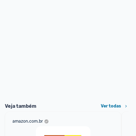
Veja também
Ver todas
amazon.com.br
mer