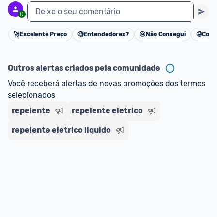
Deixe o seu comentário
0
🚀
Excelente Preço
🧐
Entendedores?
😢
Não Consegui
🤩
Cons
Cancelar
Outros alertas criados pela comunidade
Você receberá alertas de novas promoções dos termos 
selecionados
repelente
repelente eletrico
repelente eletrico liquido