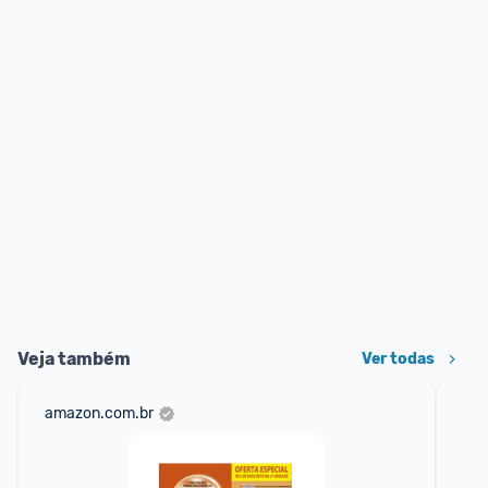
Veja também
Ver todas
amazon.com.br
sho