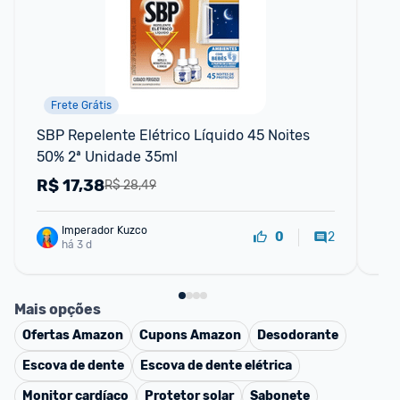
Frete Grátis
SBP Repelente Elétrico Líquido 45 Noites 
Kit
50% 2ª Unidade 35ml
Fl
R$
17,38
R
R$ 28,49
Imperador Kuzco
2
0
há 3 d
Mais opções
Ofertas
Amazon
Cupons
Amazon
Desodorante
Escova de dente
Escova de dente elétrica
Monitor cardíaco
Protetor solar
Sabonete