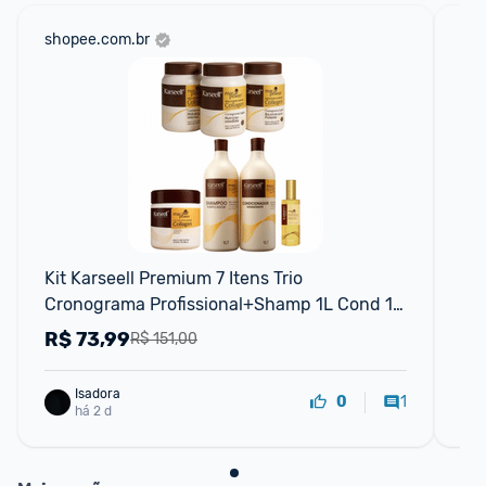
shopee.com.br
mer
Kit Karseell Premium 7 Itens Trio 
Whi
Cronograma Profissional+Shamp 1L Cond 1L 
Másc 500g e Oleo 50ml
R$
73,99
R
R$ 151,00
Isadora
1
0
há 2 d