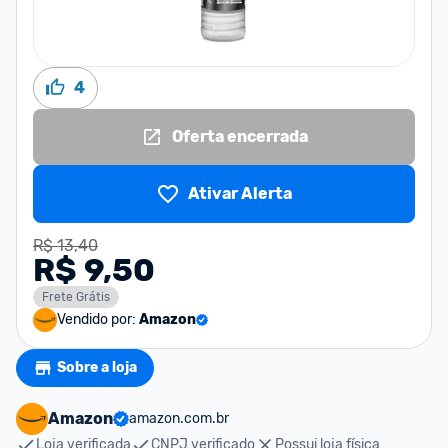
4
Oferta encerrada
Ativar Alerta
R$ 13,40
R$ 9,50
Frete Grátis
Vendido por:
Amazon
Sobre a loja
Amazon
amazon.com.br
Loja verificada
CNPJ verificado
Possui loja física