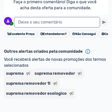
Faça o primeiro comentário! Diga o que você 
acha desta oferta para a comunidade.
Deixe o seu comentário
0
🚀
Excelente Preço
🧐
Entendedores?
😢
Não Consegui
🤩
Cons
Cancelar
Outros alertas criados pela comunidade
Você receberá alertas de novas promoções dos termos 
selecionados
suprema
suprema removedor
suprema removedor 1l
suprema removedor ecologico