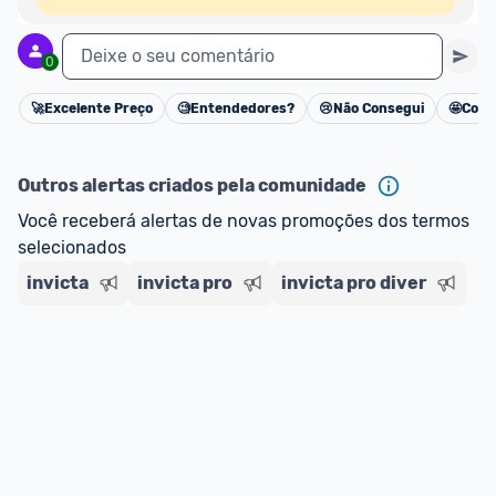
Deixe o seu comentário
0
🚀
Excelente Preço
🧐
Entendedores?
😢
Não Consegui
🤩
Cons
Cancelar
Outros alertas criados pela comunidade
Você receberá alertas de novas promoções dos termos 
selecionados
invicta
invicta pro
invicta pro diver