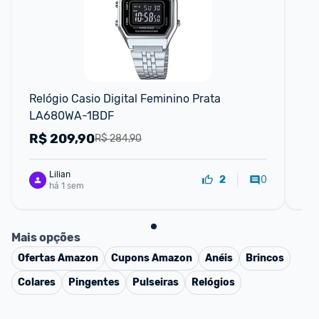
Relógio Casio Digital Feminino Prata 
Rel
LA680WA-1BDF
A1
Aç
R$
209,90
R
R$ 284,90
Lilian
0
2
há 1 sem
Mais opções
Ofertas
Amazon
Cupons
Amazon
Anéis
Brincos
Colares
Pingentes
Pulseiras
Relógios