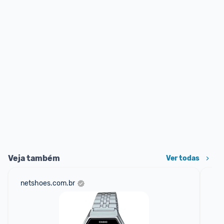
Veja também
Ver todas
netshoes.com.br
mer