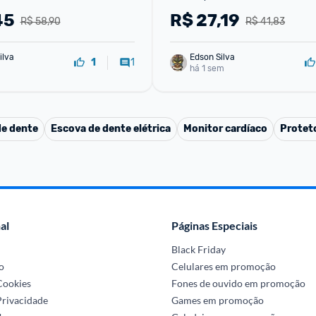
Sabonete em Barra 70g)
45
R$
27,19
R$ 58,90
R$ 41,83
ilva
Edson Silva
1
1
há 1 sem
de dente
Escova de dente elétrica
Monitor cardíaco
Proteto
al
Páginas Especiais
Black Friday
o
Celulares em promoção
 Cookies
Fones de ouvido em promoção
Privacidade
Games em promoção