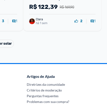
400ml
R$
122,39
R$ 169,90
Clara
1
1
3
2
há 1 sem
r solar
Artigos de Ajuda
Diretrizes da comunidade
Critérios de moderação
Perguntas frequentes
Problemas com sua compra?