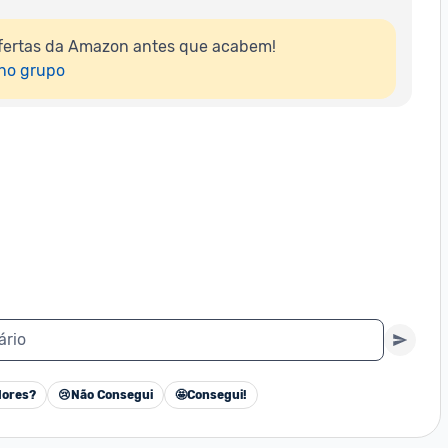
fertas da Amazon antes que acabem!

 no grupo
ário
ores?
😢
Não Consegui
🤩
Consegui!
Cancelar