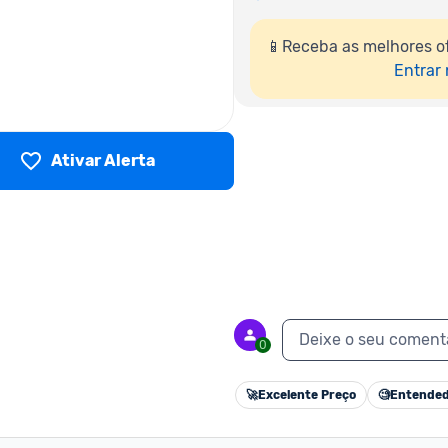
📱Receba as melhores o
Entrar
Ativar Alerta
Deixe o seu coment
0
🚀
Excelente Preço
🧐
Entended