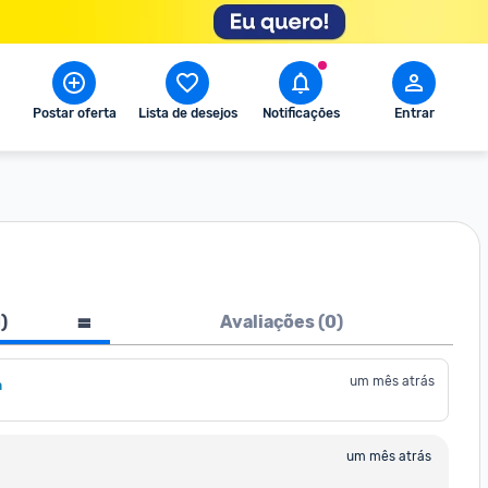
Postar oferta
Lista de desejos
Notificações
Entrar
1
)
Avaliações (
0
)
um mês atrás
a
um mês atrás