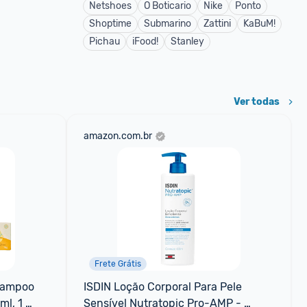
Netshoes
O Boticario
Nike
Ponto
Shoptime
Submarino
Zattini
KaBuM!
Pichau
iFood!
Stanley
Ver todas
amazon.com.br
Frete Grátis
hampoo 
ISDIN Loção Corporal Para Pele 
l, 1 
Sensível Nutratopic Pro-AMP - 