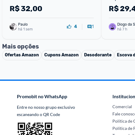
R$
32,00
R$
29,
Paulo
Diogo da S
1
4
há 1 sem
há 7 h
Mais opções
Ofertas
Amazon
Cupons
Amazon
Desodorante
Escova 
Promobit no WhatsApp
Institucion
Comercial
Entre no nosso grupo exclusivo 
Fale conosc
escaneando o QR Code
Política de
Política de 