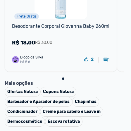
Frete Grátis
Desodorante Corporal Giovanna Baby 260ml
Ref
Par
R$
18,00
R
R$ 30,00
Diogo da Silva
1
2
há 5 d
Mais opções
Ofertas
Natura
Cupons
Natura
Barbeador e Aparador de pelos
Chapinhas
Condicionador
Creme para cabelo e Leave in
Dermocosmético
Escova rotativa