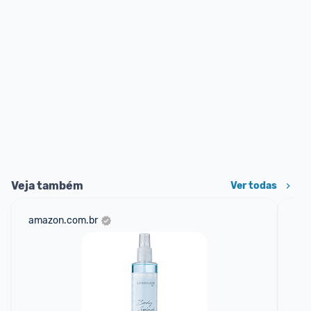
Veja também
Ver todas
amazon.com.br
mer