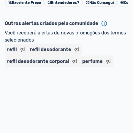
🚀
Excelente Preço
🧐
Entendedores?
😢
Não Consegui
🤩
Cons
Cancelar
Outros alertas criados pela comunidade
Você receberá alertas de novas promoções dos termos 
selecionados
refil
refil desodorante
refil desodorante corporal
perfume