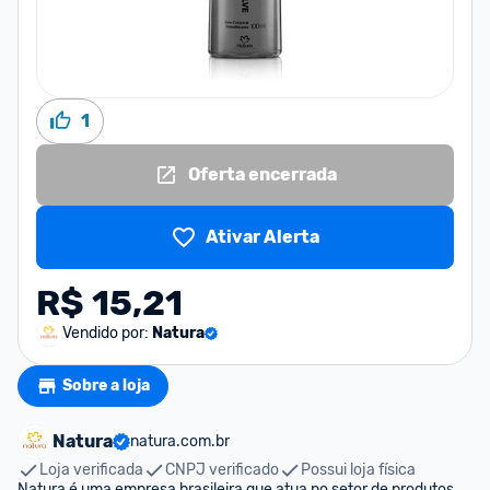
1
Oferta encerrada
Ativar Alerta
R$ 15,21
Vendido por:
Natura
Sobre a loja
Natura
natura.com.br
Loja verificada
CNPJ verificado
Possui loja física
Natura é uma empresa brasileira que atua no setor de produtos 