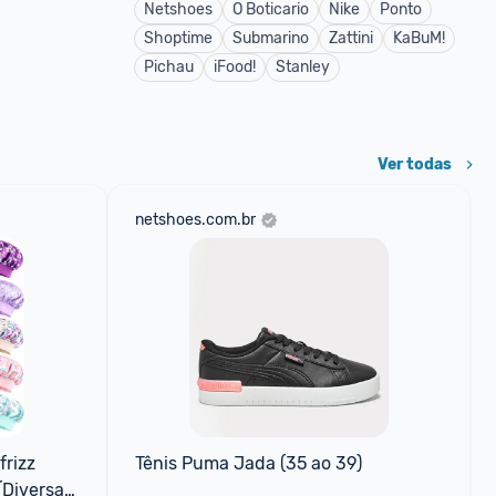
Netshoes
O Boticario
Nike
Ponto
Shoptime
Submarino
Zattini
KaBuM!
Pichau
iFood!
Stanley
Ver todas
netshoes.com.br
rizz 
Tênis Puma Jada (35 ao 39)
Diversas 