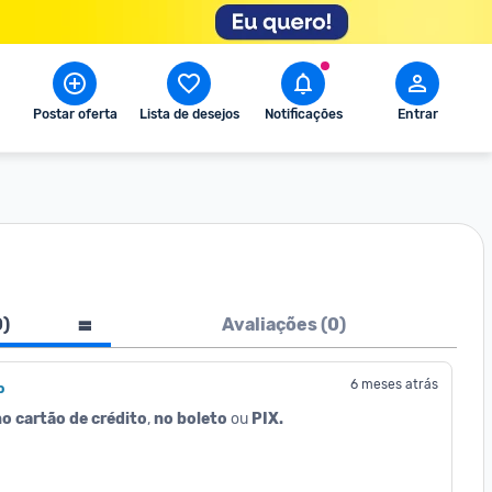
Postar oferta
Lista de desejos
Notificações
Entrar
0
)
Avaliações (
0
)
6 meses atrás
o
o cartão de crédito
, 
no boleto
 ou 
PIX.