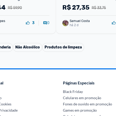
cores)
44
R$
27,35
R$ 59,90
R$ 33,75
pes
Samuel Costa
0
3
há 2 d
nderia
Não Alcoólico
Produtos de limpeza
al
Páginas Especiais
Black Friday
o
Celulares em promoção
 Cookies
Fones de ouvido em promoção
Privacidade
Games em promoção