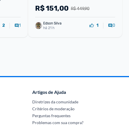
R$
151,00
R$ 449,90
Edson Silva
1
0
2
1
há 21 h
Artigos de Ajuda
Diretrizes da comunidade
Critérios de moderação
Perguntas frequentes
Problemas com sua compra?