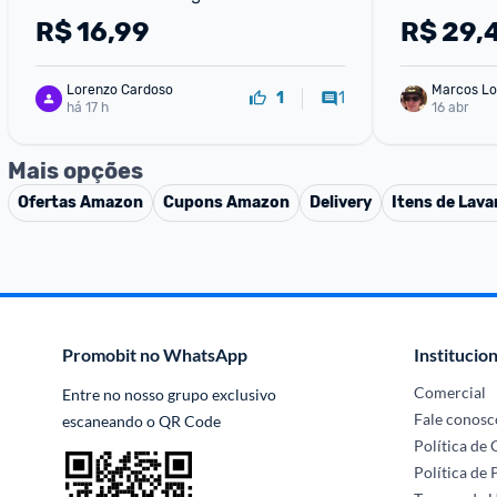
R$
16,99
R$
29,
Lorenzo Cardoso
Marcos Lo
1
1
há 17 h
16 abr
Mais opções
Ofertas
Amazon
Cupons
Amazon
Delivery
Itens de Lava
Promobit no WhatsApp
Institucion
Comercial
Entre no nosso grupo exclusivo 
Fale conosc
escaneando o QR Code
Política de
Política de 