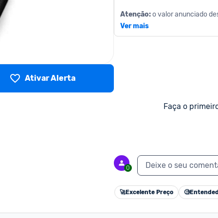
Atenção: 
o valor anunciado des
a forma correta de pagamento.
Ver mais
Ativar Alerta
Faça o primeir
Deixe o seu coment
0
🚀
Excelente Preço
🧐
Entended